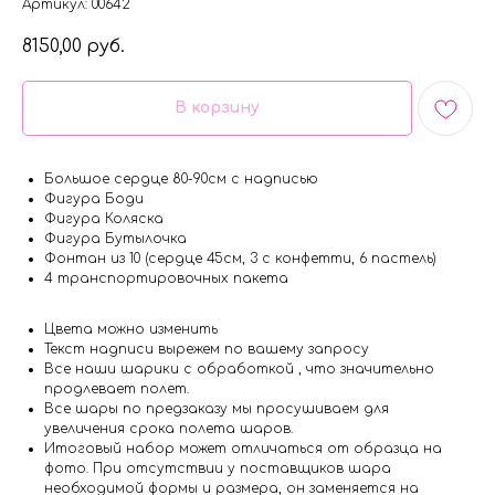
Артикул:
00642
8150,00
руб.
В корзину
Большое сердце 80-90см с надписью
Фигура Боди
Фигура Коляска
Фигура Бутылочка
Фонтан из 10 (сердце 45см, 3 с конфетти, 6 пастель)
4 транспортировочных пакета
Цвета можно изменить
Текст надписи вырежем по вашему запросу
Все наши шарики с обработкой , что значительно
продлевает полет.
Все шары по предзаказу мы просушиваем для
увеличения срока полета шаров.
Итоговый набор может отличаться от образца на
фото. При отсутствии у поставщиков шара
необходимой формы и размера, он заменяется на