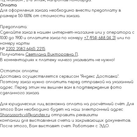
ТЦ Махаон , 2-й этаж, напротив ломбарда.
Оплата
Для оформления заказа необходимо внести предоплату в
размере 50-100% от стоимости заказа.
Предоплата:
Сделайте заказ в нашем интернет-магазине или у оператора с
10.00 до 19.00 и оплатите заказ по номеру
+7 (914) 688 04 31
или по
номеру карты
№
2202 2083 6465 2215
.
Получатель
Светлана Викторовна П
.
В комментариях к платежу ничего указывать не нужно!
Остаток оплаты:
Доставка осуществляется сервисом "Яндекс Доставка".
Поэтому заказ нужно оплатить перед отправкой на указанный
адрес. Перед этим мы вышлем вам в подтверждение фото
сделанного заказа
Для юридических лиц возможна оплата на расчётный счёт. Для
этого Вам необходимо будет на наш электронный адрес
Shar.assorty.vl@yandex.ru
отправить реквизиты
компании для выставления счета и закрывающих документов.
После этого, Вам выставят счет. Работаем с ЭДО.