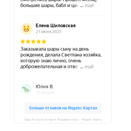
Шар Ассорти на карте Владивостока — Яндекс Карты