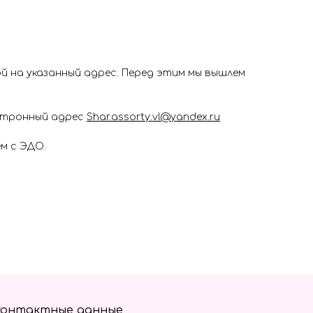
 на указанный адрес. Перед этим мы вышлем
ектронный адрес
Shar.assorty.vl@yandex.ru
м с ЭДО.
контактные данные