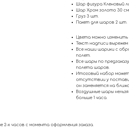
Шар фигура Кленовый ли
Шар Хром золото 30 см
Груз 3 шт.
Пакет для шаров 2 шт.
Цвета можно изменить
Текст надписи вырежем
Все наши шарики с обр
полет.
Все шары по предзаказу
полета шаров.
Итоговый набор может
отсутствии у поставщ
он заменяется на ближ
Воздушные шары нельз
больше 1 часа.
 2-х часов с момента оформления заказа.