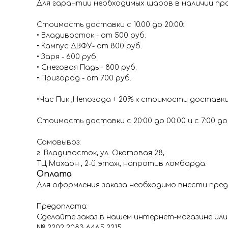
Для гарантии необходимых шаров в наличии про
Стоимость доставки с 10.00 до 20:00:
• Владивосток - от 500 руб.
• Кампус ДВФУ- от 800 руб.
• Заря - 600 руб.
• Снеговая Падь - 800 руб.
• Пригород - от 700 руб.
•Час Пик ,Непогода + 20% к стоимости доставк
Стоимость доставки с 20:00 до 00:00 и с 7:00 до 1
Самовывоз:
г. Владивосток, ул. Окатовая 28,
ТЦ Махаон , 2-й этаж, напротив ломбарда.
Оплата
Для оформления заказа необходимо внести пред
Предоплата:
Сделайте заказ в нашем интернет-магазине или 
№
2202 2083 6465 2215
.