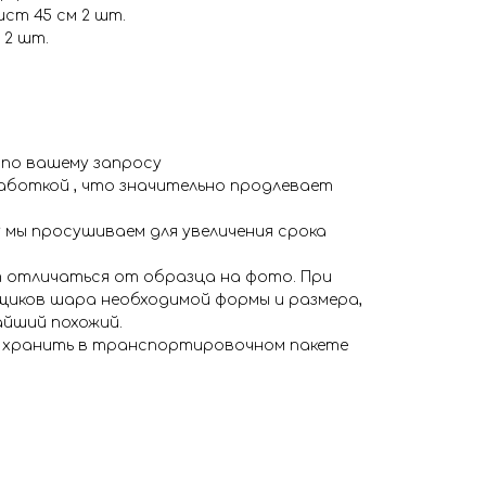
ст 45 см 2 шт.
 2 шт.
 по вашему запросу
аботкой , что значительно продлевает
 мы просушиваем для увеличения срока
 отличаться от образца на фото. При
иков шара необходимой формы и размера,
айший похожий.
я хранить в транспортировочном пакете