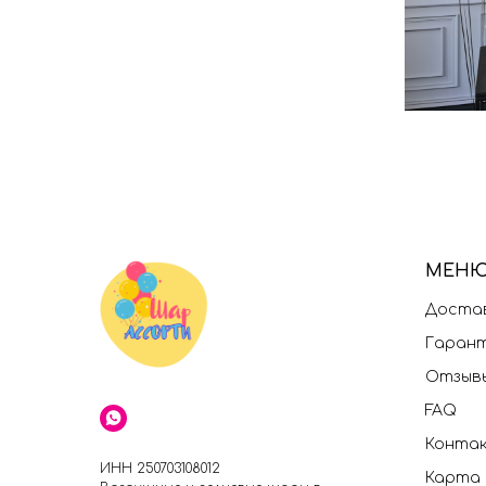
МЕН
Достав
Гаран
Отзыв
FAQ
Конта
ИНН 250703108012
Карта