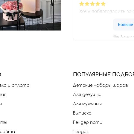
Шар Ассорти 
Ю
П
ОПУЛЯРНЫЕ ПОДБО
ка и оплата
Детские наборы шаров
тия
Для девушки
ы
Для мужчины
Выписка
кты
Гендер пати
 сайта
1 годик