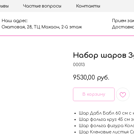
ывы
Частые вопросы
Контакты
Наш адрес:
Прием зак
Окатовая, 28, ТЦ Махаон, 2-й этаж
Доставка
Набор шаров З
00013
9530,00
руб.
В корзину
Шар Дабл Бабл 60 см с 
Шар фольга круг 45 см 
Шар фольга фигура Коло
Шар Кленовые листья Сф