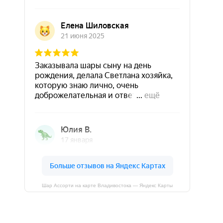
Шар Ассорти на карте Владивостока — Яндекс Карты