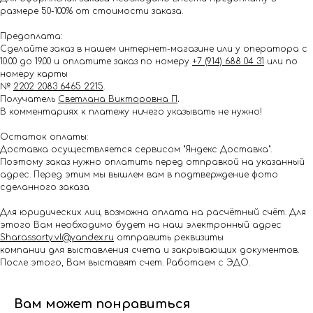
размере 50-100% от стоимости заказа.
Предоплата:
Сделайте заказ в нашем интернет-магазине или у оператора с
10.00 до 19.00 и оплатите заказ по номеру
+7 (914) 688 04 31
или по
номеру карты
№
2202 2083 6465 2215
.
Получатель
Светлана Викторовна П
.
В комментариях к платежу ничего указывать не нужно!
Остаток оплаты:
Доставка осуществляется сервисом "Яндекс Доставка".
Поэтому заказ нужно оплатить перед отправкой на указанный
адрес. Перед этим мы вышлем вам в подтверждение фото
сделанного заказа
Для юридических лиц возможна оплата на расчётный счёт. Для
этого Вам необходимо будет на наш электронный адрес
Shar.assorty.vl@yandex.ru
отправить реквизиты
компании для выставления счета и закрывающих документов.
После этого, Вам выставят счет. Работаем с ЭДО.
Вам может понравиться