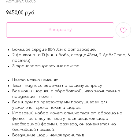
Артикул:
00805
9450,00
руб.
В корзину
Большое сердце 80-90см с фотографией
2 фонтана из 10 (мини-бабл, сердце 45см, 2 ДаблСтаф, 6
пастель)
3 транспортировочных пакета
Цвета можно изменить
Текст надписи вырежем по вашему запросу
Все наши шарики с обработкой , что значительно
продлевает полет.
Все шары по предзаказу мы просушиваем для
увеличения срока полета шаров.
Итоговый набор может отличаться от образца на
фото. При отсутствии у поставщиков шара
необходимой формы и размера, он заменяется на
ближайший похожий.
Воздушные шары нельзя хранить в