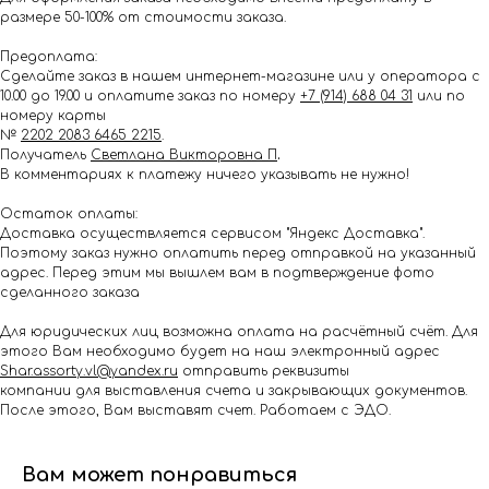
размере 50-100% от стоимости заказа.
Предоплата:
Сделайте заказ в нашем интернет-магазине или у оператора с
10.00 до 19.00 и оплатите заказ по номеру
+7 (914) 688 04 31
или по
номеру карты
№
2202 2083 6465 2215
.
Получатель
Светлана Викторовна П
.
В комментариях к платежу ничего указывать не нужно!
Остаток оплаты:
Доставка осуществляется сервисом "Яндекс Доставка".
Поэтому заказ нужно оплатить перед отправкой на указанный
адрес. Перед этим мы вышлем вам в подтверждение фото
сделанного заказа
Для юридических лиц возможна оплата на расчётный счёт. Для
этого Вам необходимо будет на наш электронный адрес
Shar.assorty.vl@yandex.ru
отправить реквизиты
компании для выставления счета и закрывающих документов.
После этого, Вам выставят счет. Работаем с ЭДО.
Вам может понравиться