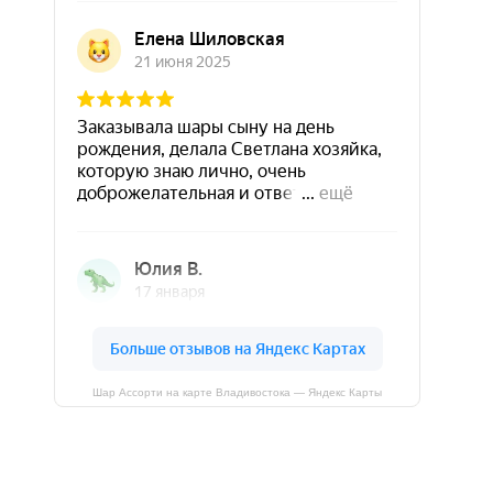
Шар Ассорти на карте Владивостока — Яндекс Карты