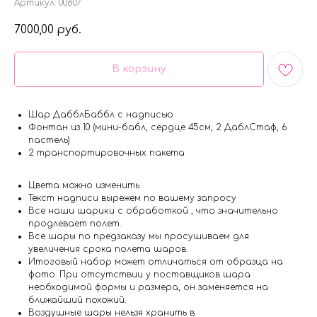
Артикул:
00807
7000,00
руб.
В корзину
Шар ДабблБаббл с надписью
Фонтан из 10 (мини-бабл, сердце 45см, 2 ДаблСтаф, 6
пастель)
2 транспортировочных пакета
Цвета можно изменить
Текст надписи вырежем по вашему запросу
Все наши шарики с обработкой , что значительно
продлевает полет.
Все шары по предзаказу мы просушиваем для
увеличения срока полета шаров.
Итоговый набор может отличаться от образца на
фото. При отсутствии у поставщиков шара
необходимой формы и размера, он заменяется на
ближайший похожий.
Воздушные шары нельзя хранить в