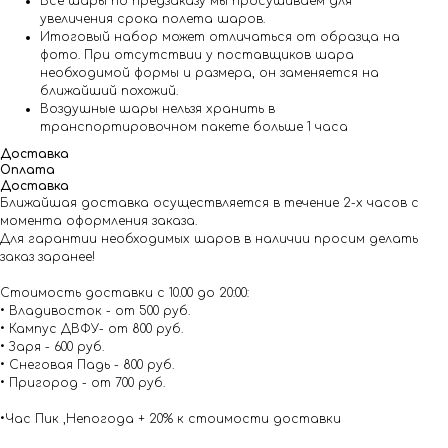
Все шары по предзаказу мы просушиваем для
увеличения срока полета шаров.
Итоговый набор может отличаться от образца на
фото. При отсутствии у поставщиков шара
необходимой формы и размера, он заменяется на
ближайший похожий.
Воздушные шары нельзя хранить в
транспортировочном пакете больше 1 часа
Доставка
Оплата
Доставка
Ближайшая доставка осуществляется в течение 2-х часов с
момента оформления заказа.
Для гарантии необходимых шаров в наличии просим делать
заказ заранее!
Стоимость доставки с 10.00 до 20:00:
• Владивосток - от 500 руб.
• Кампус ДВФУ- от 800 руб.
• Заря - 600 руб.
• Снеговая Падь - 800 руб.
• Пригород - от 700 руб.
•Час Пик ,Непогода + 20% к стоимости доставки