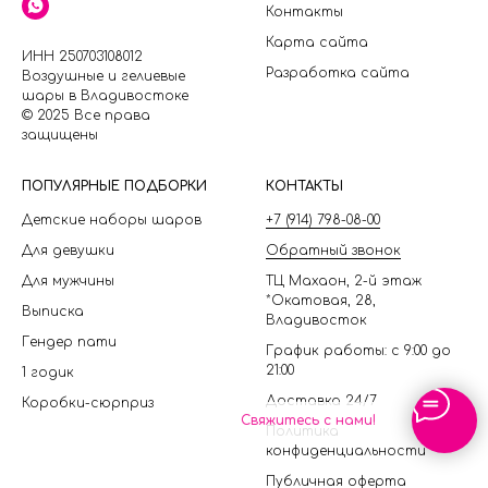
Контакты
Карта сайта
ИНН 250703108012
Разработка сайта
Воздушные и гелиевые
шары в Владивостоке
© 2025 Все права
защищены
П
ОПУЛЯРНЫЕ ПОДБОРКИ
КОНТАКТЫ
Детские наборы шаров
+7 (914) 798-08-00
Для девушки
Обратный звонок
Для мужчины
ТЦ Махаон, 2-й этаж
*Окатовая, 28,
Выписка
Владивосток
Гендер пати
График работы: с 9:00 до
21:00
1 годик
Доставка 24/7
Коробки-сюрприз
Свяжитесь с нами!
Политика
конфиденциальности
Публичная оферта