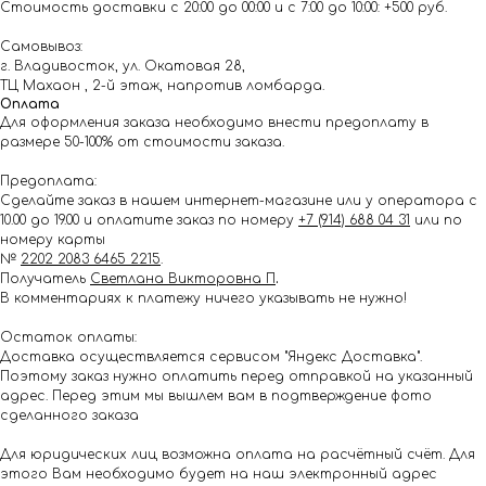
Стоимость доставки с 20:00 до 00:00 и с 7:00 до 10:00: +500 руб.
Самовывоз:
г. Владивосток, ул. Окатовая 28,
ТЦ Махаон , 2-й этаж, напротив ломбарда.
Оплата
Для оформления заказа необходимо внести предоплату в
размере 50-100% от стоимости заказа.
Предоплата:
Сделайте заказ в нашем интернет-магазине или у оператора с
10.00 до 19.00 и оплатите заказ по номеру
+7 (914) 688 04 31
или по
номеру карты
№
2202 2083 6465 2215
.
Получатель
Светлана Викторовна П
.
В комментариях к платежу ничего указывать не нужно!
Остаток оплаты:
Доставка осуществляется сервисом "Яндекс Доставка".
Поэтому заказ нужно оплатить перед отправкой на указанный
адрес. Перед этим мы вышлем вам в подтверждение фото
сделанного заказа
Для юридических лиц возможна оплата на расчётный счёт. Для
этого Вам необходимо будет на наш электронный адрес