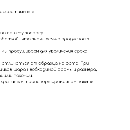
в ассортименте
 по вашему запросу
аботкой , что значительно продлевает
 мы просушиваем для увеличения срока
 отличаться от образца на фото. При
иков шара необходимой формы и размера,
айший похожий.
я хранить в транспортировочном пакете