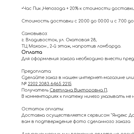
•Час Пик ,Непогода + 20% к стоимости доставк
Стоимость доставки с 20:00 до 00:00 и с 7:00 до 1
Самовывоз:
г. Владивосток, ул. Окатовая 28,
ТЦ Махаон , 2-й этаж, напротив ломбарда.
Оплата
Для оформления заказа необходимо внести пред
Предоплата:
Сделайте заказ в нашем интернет-магазине или 
№
2202 2083 6465 2215
.
Получатель
Светлана Викторовна П
.
В комментариях к платежу ничего указывать не 
Остаток оплаты:
Доставка осуществляется сервисом "Яндекс До
вам в подтверждение фото сделанного заказа