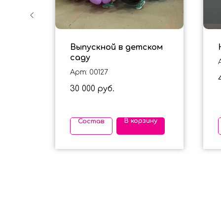
ервый
Выпускной в детском
саду
Арт: 00127
30 000
руб.
ину
В корзину
Состав