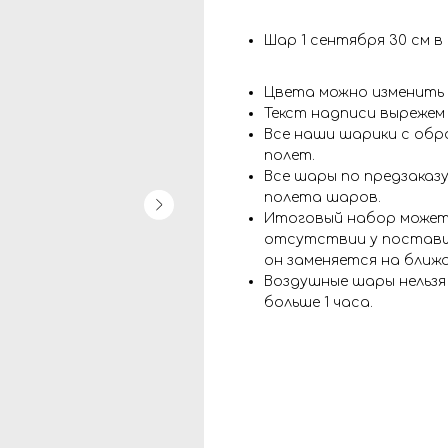
Шар 1 сентября 30 см 
Цвета можно изменить
Текст надписи вырежем
Все наши шарики с обр
полет.
Все шары по предзаказу
полета шаров.
Итоговый набор может
отсутствии у поставщ
он заменяется на ближ
Воздушные шары нельз
больше 1 часа.