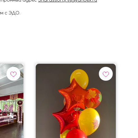
ектронный адрес
Shar.assorty.vl@yandex.ru
м с ЭДО.