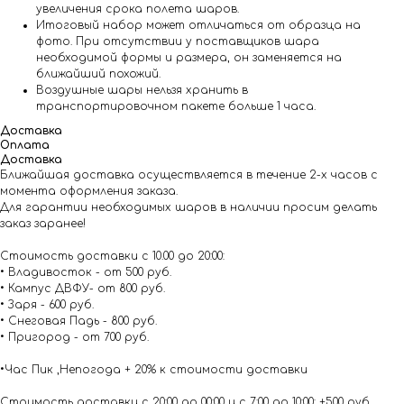
увеличения срока полета шаров.
Итоговый набор может отличаться от образца на
фото. При отсутствии у поставщиков шара
необходимой формы и размера, он заменяется на
ближайший похожий.
Воздушные шары нельзя хранить в
транспортировочном пакете больше 1 часа.
Доставка
Оплата
Доставка
Ближайшая доставка осуществляется в течение 2-х часов с
момента оформления заказа.
Для гарантии необходимых шаров в наличии просим делать
заказ заранее!
Стоимость доставки с 10.00 до 20:00:
• Владивосток - от 500 руб.
• Кампус ДВФУ- от 800 руб.
• Заря - 600 руб.
• Снеговая Падь - 800 руб.
• Пригород - от 700 руб.
•Час Пик ,Непогода + 20% к стоимости доставки
Стоимость доставки с 20:00 до 00:00 и с 7:00 до 10:00: +500 руб.