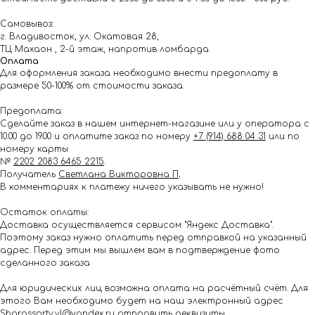
Самовывоз:
г. Владивосток, ул. Окатовая 28,
ТЦ Махаон , 2-й этаж, напротив ломбарда.
Оплата
Для оформления заказа необходимо внести предоплату в
размере 50-100% от стоимости заказа.
Предоплата:
Сделайте заказ в нашем интернет-магазине или у оператора с
10.00 до 19.00 и оплатите заказ по номеру
+7 (914) 688 04 31
или по
номеру карты
№
2202 2083 6465 2215
.
Получатель
Светлана Викторовна П
.
В комментариях к платежу ничего указывать не нужно!
Остаток оплаты:
Доставка осуществляется сервисом "Яндекс Доставка".
Поэтому заказ нужно оплатить перед отправкой на указанный
адрес. Перед этим мы вышлем вам в подтверждение фото
сделанного заказа
Для юридических лиц возможна оплата на расчётный счёт. Для
этого Вам необходимо будет на наш электронный адрес
Shar.assorty.vl@yandex.ru
отправить реквизиты