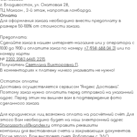
г. Владивосток, ул. Окатовая 28,
ТЦ Махаон , 2-й этаж, напротив ломбарда.
Оплата
Для оформления заказа необходимо внести предоплату в
размере 50-100% от стоимости заказа.
Предоплата:
Сделайте заказ в нашем интернет-магазине или у оператора с
10.00 до 19.00 и оплатите заказ по номеру
+7 (914) 688 04 31
или по
номеру карты
№
2202 2083 6465 2215
.
Получатель
Светлана Викторовна П
.
В комментариях к платежу ничего указывать не нужно!
Остаток оплаты:
Доставка осуществляется сервисом "Яндекс Доставка".
Поэтому заказ нужно оплатить перед отправкой на указанный
адрес. Перед этим мы вышлем вам в подтверждение фото
сделанного заказа
Для юридических лиц возможна оплата на расчётный счёт. Для
этого Вам необходимо будет на наш электронный адрес
Shar.assorty.vl@yandex.ru
отправить реквизиты
компании для выставления счета и закрывающих документов.
После этого, Вам выставят счет. Работаем с ЭДО.