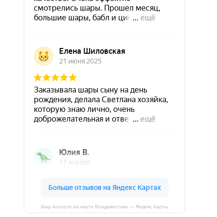
Шар Ассорти на карте Владивостока — Яндекс Карты