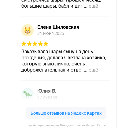
Шар Ассорти на карте Владивостока — Яндекс Карты