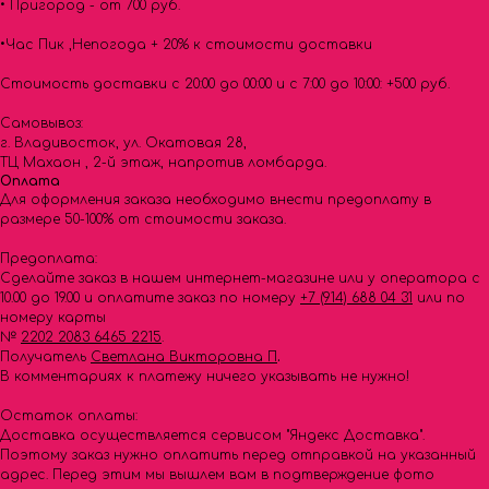
• Пригород - от 700 руб.
•Час Пик ,Непогода + 20% к стоимости доставки
Стоимость доставки с 20:00 до 00:00 и с 7:00 до 10:00: +500 руб.
Самовывоз:
г. Владивосток, ул. Окатовая 28,
ТЦ Махаон , 2-й этаж, напротив ломбарда.
Оплата
Для оформления заказа необходимо внести предоплату в
размере 50-100% от стоимости заказа.
Предоплата:
Сделайте заказ в нашем интернет-магазине или у оператора с
10.00 до 19.00 и оплатите заказ по номеру
+7 (914) 688 04 31
или по
номеру карты
№
2202 2083 6465 2215
.
Получатель
Светлана Викторовна П
.
В комментариях к платежу ничего указывать не нужно!
Остаток оплаты:
Доставка осуществляется сервисом "Яндекс Доставка".
Поэтому заказ нужно оплатить перед отправкой на указанный
адрес. Перед этим мы вышлем вам в подтверждение фото