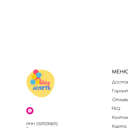
МЕН
Достав
Гаран
Отзыв
FAQ
Конта
ИНН 250703108012
Карта