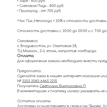
• Заря - 600 руб.
• Снеговая Падь - 800 руб.
• Пригород - от 700 руб.
•Час Пик ,Непогода + 20% к стоимости доставк
Стоимость доставки с 20:00 до 00:00 и с 7:00 до 1
Самовывоз:
г. Владивосток, ул. Окатовая 28,
ТЦ Махаон , 2-й этаж, напротив ломбарда.
Оплата
Для оформления заказа необходимо внести пред
Предоплата:
Сделайте заказ в нашем интернет-магазине или 
№
2202 2083 6465 2215
.
Получатель
Светлана Викторовна П
.
В комментариях к платежу ничего указывать не 
Остаток оплаты:
Доставка осуществляется сервисом "Яндекс До