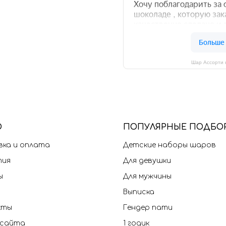
Шар Ассорти 
Ю
П
ОПУЛЯРНЫЕ ПОДБО
ка и оплата
Детские наборы шаров
тия
Для девушки
ы
Для мужчины
Выписка
кты
Гендер пати
 сайта
1 годик