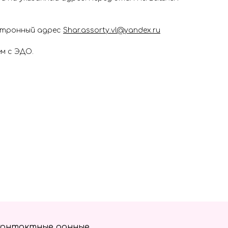
ектронный адрес
Shar.assorty.vl@yandex.ru
м с ЭДО.
контактные данные