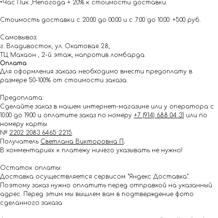
•Час Пик ,Непогода + 20% к стоимости доставки
Стоимость доставки с 20:00 до 00:00 и с 7:00 до 10:00: +500 руб.
Самовывоз:
г. Владивосток, ул. Окатовая 28,
ТЦ Махаон , 2-й этаж, напротив ломбарда.
Оплата
Для оформления заказа необходимо внести предоплату в
размере 50-100% от стоимости заказа.
Предоплата:
Сделайте заказ в нашем интернет-магазине или у оператора с
10.00 до 19.00 и оплатите заказ по номеру
+7 (914) 688 04 31
или по
номеру карты
№
2202 2083 6465 2215
.
Получатель
Светлана Викторовна П
.
В комментариях к платежу ничего указывать не нужно!
Остаток оплаты:
Доставка осуществляется сервисом "Яндекс Доставка".
Поэтому заказ нужно оплатить перед отправкой на указанный
адрес. Перед этим мы вышлем вам в подтверждение фото
сделанного заказа