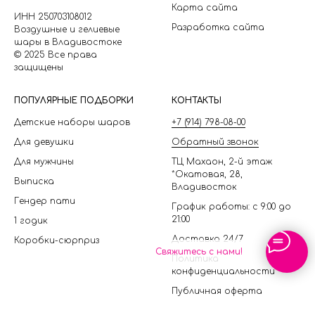
Карта сайта
ИНН 250703108012
Разработка сайта
Воздушные и гелиевые
шары в Владивостоке
© 2025 Все права
защищены
П
ОПУЛЯРНЫЕ ПОДБОРКИ
КОНТАКТЫ
Детские наборы шаров
+7 (914) 798-08-00
Для девушки
Обратный звонок
Для мужчины
ТЦ Махаон, 2-й этаж
*Окатовая, 28,
Выписка
Владивосток
Гендер пати
График работы: с 9:00 до
21:00
1 годик
Доставка 24/7
Коробки-сюрприз
Свяжитесь с нами!
Политика
конфиденциальности
Публичная оферта