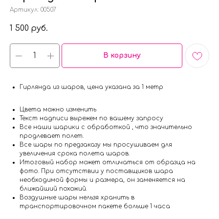
Артикул:
00507
1 500
руб.
В корзину
Гирлянда из шаров, цена указана за 1 метр
Цвета можно изменить
Текст надписи вырежем по вашему запросу
Все наши шарики с обработкой , что значительно
продлевает полет.
Все шары по предзаказу мы просушиваем для
увеличения срока полета шаров.
Итоговый набор может отличаться от образца на
фото. При отсутствии у поставщиков шара
необходимой формы и размера, он заменяется на
ближайший похожий.
Воздушные шары нельзя хранить в
транспортировочном пакете больше 1 часа