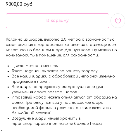
9000,00
руб.
В корзину
Колонна из шаров, высота 2,5 метра с возможностью
изготовления в корпоративных цветах и размещением
логотипа на большом шаре. Данную колонну можно на
ночь заносить в помещение, для сохранности.
Цвета можно изменить
Текст надписи вырежем по вашему запросу
Все наши шарики с обработкой , что значительно
продлевает полет.
Все шары по предзаказу мы просушиваем для
увеличения срока полета шаров.
Итоговый набор может отличаться от образца на
фото. При отсутствии у поставщиков шара
необходимой формы и размера, он заменяется на
ближайший похожий.
Воздушные шары нельзя хранить в
транспортировочном пакете больше 1 часа