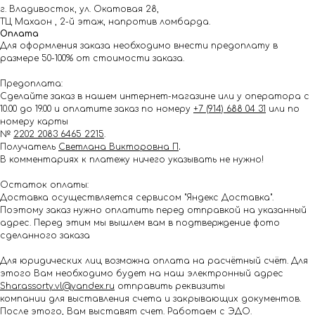
г. Владивосток, ул. Окатовая 28,
ТЦ Махаон , 2-й этаж, напротив ломбарда.
Оплата
Для оформления заказа необходимо внести предоплату в
размере 50-100% от стоимости заказа.
Предоплата:
Сделайте заказ в нашем интернет-магазине или у оператора с
10.00 до 19.00 и оплатите заказ по номеру
+7 (914) 688 04 31
или по
номеру карты
№
2202 2083 6465 2215
.
Получатель
Светлана Викторовна П
.
В комментариях к платежу ничего указывать не нужно!
Остаток оплаты:
Доставка осуществляется сервисом "Яндекс Доставка".
Поэтому заказ нужно оплатить перед отправкой на указанный
адрес. Перед этим мы вышлем вам в подтверждение фото
сделанного заказа
Для юридических лиц возможна оплата на расчётный счёт. Для
этого Вам необходимо будет на наш электронный адрес
Shar.assorty.vl@yandex.ru
отправить реквизиты
компании для выставления счета и закрывающих документов.
После этого, Вам выставят счет. Работаем с ЭДО.