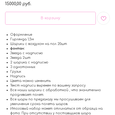
15000,00
руб.
В корзину
Оформление
Гирлянда 1,5м
Шарики с воздухом на пол 20шт
фонтан:
Звезда с надписью
Звезда 2шт
2 шарика с надписью
3 однотонных
Грузик
Надпись
Цвета можно изменить
Текст надписи вырежем по вашему запросу
Все наши шарики с обработкой , что значительно
продлевает полет.
Все шары по предзаказу мы просушиваем для
увеличения срока полета шаров.
Итоговый набор может отличаться от образца на
фото. При отсутствии у поставщиков шара