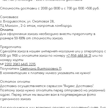
Стоимость доставки с 20:00 до 00:00 и с 7:00 до 10:00: +500 руб.
Самовывоз:
г. Владивосток, ул. Окатовая 28,
ТЦ Махаон , 2-й этаж, напротив ломбарда.
Оплата
Для оформления заказа необходимо внести предоплату в
размере 50-100% от стоимости заказа.
Предоплата:
Сделайте заказ в нашем интернет-магазине или у оператора с
10.00 до 19.00 и оплатите заказ по номеру
+7 (914) 688 04 31
или по
номеру карты
№
2202 2083 6465 2215
.
Получатель
Светлана Викторовна П
.
В комментариях к платежу ничего указывать не нужно!
Остаток оплаты:
Доставка осуществляется сервисом "Яндекс Доставка".
Поэтому заказ нужно оплатить перед отправкой на указанный
адрес. Перед этим мы вышлем вам в подтверждение фото
сделанного заказа
Для юридических лиц возможна оплата на расчётный счёт. Для