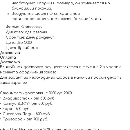
необходимой формы и размера, он заменяется на
ближайший похожий.
Воздушные шары нельзя хранить в
транспортировочном пакете больше 1 часа.
Форма: Фотозона
Для кого: Для девочки
Событие: День рождения
Цена: До 5000
Цвет: Яркий микс
Доставка
Оплата
Доставка
Ближайшая доставка осуществляется в течение 2-х часов с
момента оформления заказа.
Для гарантии необходимых шаров в наличии просим делать
заказ заранее!
Стоимость доставки с 10.00 до 20:00:
• Владивосток - от 500 руб.
• Кампус ДВФУ- от 800 руб.
• Заря - 600 руб.
• Снеговая Падь - 800 руб.
• Пригород - от 700 руб.
•Час Пик ,Непогода + 20% к стоимости доставки