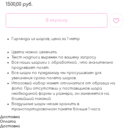
1500,00
руб.
В корзину
Гирлянда из шаров, цена за 1 метр.
Цвета можно изменить
Текст надписи вырежем по вашему запросу
Все наши шарики с обработкой , что значительно
продлевает полет.
Все шары по предзаказу мы просушиваем для
увеличения срока полета шаров.
Итоговый набор может отличаться от образца на
фото. При отсутствии у поставщиков шара
необходимой формы и размера, он заменяется на
ближайший похожий.
Воздушные шары нельзя хранить в
транспортировочном пакете больше 1 часа
Доставка
Оплата
Доставка