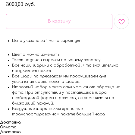
3000,00
руб.
В корзину
Цена указана за 1 метр гирлянды
Цвета можно изменить
Текст надписи вырежем по вашему запросу
Все наши шарики с обработкой , что значительно
продлевает полет.
Все шары по предзаказу мы просушиваем для
увеличения срока полета шаров.
Итоговый набор может отличаться от образца на
фото. При отсутствии у поставщиков шара
необходимой формы и размера, он заменяется на
ближайший похожий.
Воздушные шары нельзя хранить в
транспортировочном пакете больше 1 часа
Доставка
Оплата
Доставка