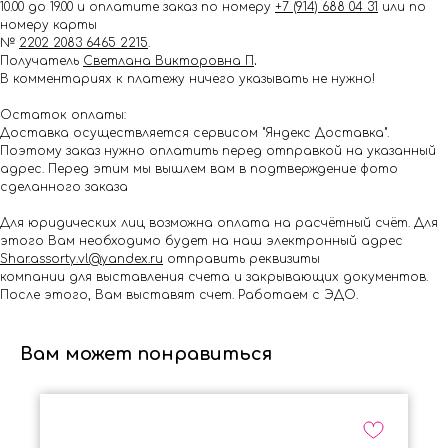
10.00 до 19.00 и оплатите заказ по номеру
+7 (914) 688 04 31
или по
номеру карты
№
2202 2083 6465 2215
.
Получатель
Светлана Викторовна П
.
В комментариях к платежу ничего указывать не нужно!
Остаток оплаты:
Доставка осуществляется сервисом "Яндекс Доставка".
Поэтому заказ нужно оплатить перед отправкой на указанный
адрес. Перед этим мы вышлем вам в подтверждение фото
сделанного заказа
Для юридических лиц возможна оплата на расчётный счёт. Для
этого Вам необходимо будет на наш электронный адрес
Shar.assorty.vl@yandex.ru
отправить реквизиты
компании для выставления счета и закрывающих документов.
После этого, Вам выставят счет. Работаем с ЭДО.
Вам может понравиться