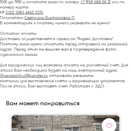
10.00 до 19.00 и оплатите заказ по номеру
+7 (914) 688 04 31
или по
номеру карты
№
2202 2083 6465 2215
.
Получатель
Светлана Викторовна П
.
В комментариях к платежу ничего указывать не нужно!
Остаток оплаты:
Доставка осуществляется сервисом "Яндекс Доставка".
Поэтому заказ нужно оплатить перед отправкой на указанный
адрес. Перед этим мы вышлем вам в подтверждение фото
сделанного заказа
Для юридических лиц возможна оплата на расчётный счёт. Для
этого Вам необходимо будет на наш электронный адрес
Shar.assorty.vl@yandex.ru
отправить реквизиты
компании для выставления счета и закрывающих документов.
После этого, Вам выставят счет. Работаем с ЭДО.
Вам может понравиться