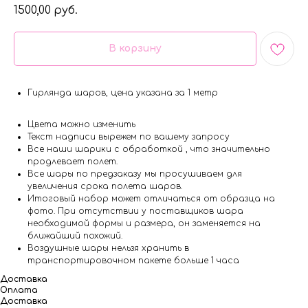
1500,00
руб.
В корзину
Гирлянда шаров, цена указана за 1 метр
Цвета можно изменить
Текст надписи вырежем по вашему запросу
Все наши шарики с обработкой , что значительно
продлевает полет.
Все шары по предзаказу мы просушиваем для
увеличения срока полета шаров.
Итоговый набор может отличаться от образца на
фото. При отсутствии у поставщиков шара
необходимой формы и размера, он заменяется на
ближайший похожий.
Воздушные шары нельзя хранить в
транспортировочном пакете больше 1 часа
Доставка
Оплата
Доставка