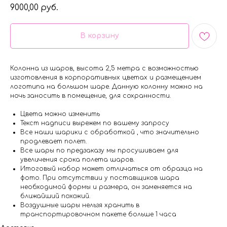
9000,00
руб.
В корзину
Колонна из шаров, высота 2,5 метра с возможностью
изготовления в корпоративных цветах и размещением
логотипа на большом шаре. Данную колонну можно на
ночь заносить в помещение, для сохранности.
Цвета можно изменить
Текст надписи вырежем по вашему запросу
Все наши шарики с обработкой , что значительно
продлевает полет.
Все шары по предзаказу мы просушиваем для
увеличения срока полета шаров.
Итоговый набор может отличаться от образца на
фото. При отсутствии у поставщиков шара
необходимой формы и размера, он заменяется на
ближайший похожий.
Воздушные шары нельзя хранить в
транспортировочном пакете больше 1 часа