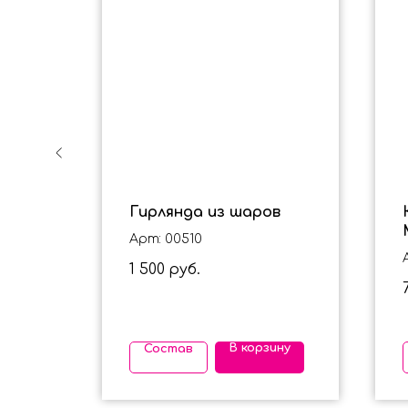
Гирлянда из шаров
Арт: 00510
1 500
руб.
ину
В корзину
Состав