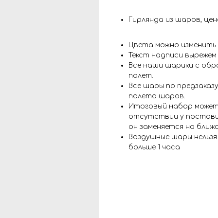
Гирлянда из шаров, цен
Цвета можно изменить
Текст надписи вырежем
Все наши шарики с обр
полет.
Все шары по предзаказу
полета шаров.
Итоговый набор может
отсутствии у поставщ
он заменяется на ближ
Воздушные шары нельз
больше 1 часа