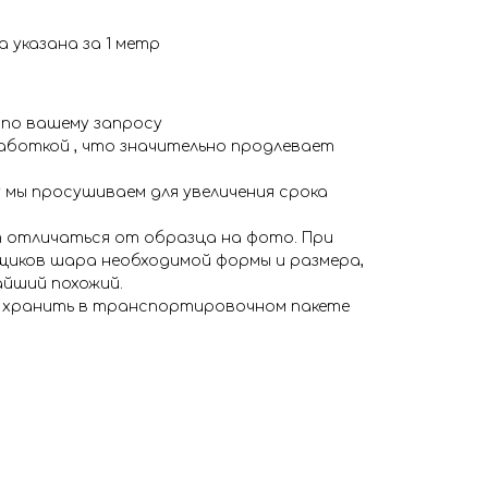
а указана за 1 метр
 по вашему запросу
аботкой , что значительно продлевает
 мы просушиваем для увеличения срока
 отличаться от образца на фото. При
иков шара необходимой формы и размера,
айший похожий.
я хранить в транспортировочном пакете