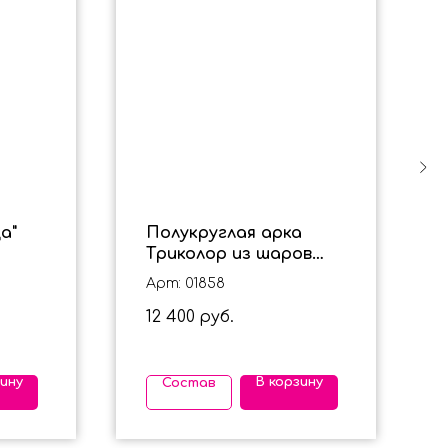
а"
Полукруглая арка
Триколор из шаров
длинной 7 метров
Арт: 01858
12 400
руб.
зину
В корзину
Состав