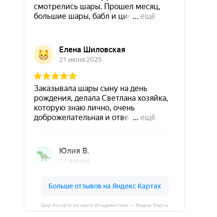
Шар Ассорти на карте Владивостока — Яндекс Карты