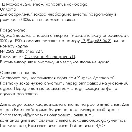
ТЦ Махаон , 2-й этаж, напротив ломбарда.
Оплата
Для оформления заказа необходимо внести предоплату в
размере 50-100% от стоимости заказа.
Предоплата:
Сделайте заказ в нашем интернет-магазине или у оператора с
10.00 до 19.00 и оплатите заказ по номеру
+7 (914) 688 04 31
или по
номеру карты
№
2202 2083 6465 2215
.
Получатель
Светлана Викторовна П
.
В комментариях к платежу ничего указывать не нужно!
Остаток оплаты:
Доставка осуществляется сервисом "Яндекс Доставка".
Поэтому заказ нужно оплатить перед отправкой на указанный
адрес. Перед этим мы вышлем вам в подтверждение фото
сделанного заказа
Для юридических лиц возможна оплата на расчётный счёт. Для
этого Вам необходимо будет на наш электронный адрес
Shar.assorty.vl@yandex.ru
отправить реквизиты
компании для выставления счета и закрывающих документов.
После этого, Вам выставят счет. Работаем с ЭДО.