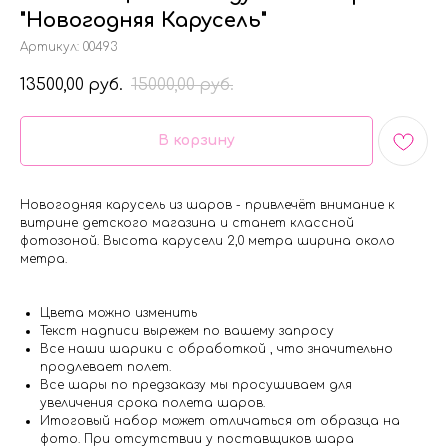
"Новогодняя Карусель"
Артикул:
00493
13500,00
15000,00
руб.
руб.
В корзину
Новогодняя карусель из шаров - привлечёт внимание к
витрине детского магазина и станет классной
фотозоной. Высота карусели 2,0 метра ширина около
метра.
Цвета можно изменить
Текст надписи вырежем по вашему запросу
Все наши шарики с обработкой , что значительно
продлевает полет.
Все шары по предзаказу мы просушиваем для
увеличения срока полета шаров.
Итоговый набор может отличаться от образца на
фото. При отсутствии у поставщиков шара