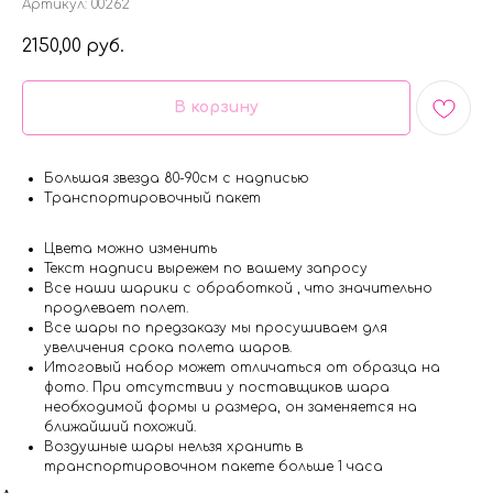
Артикул:
00262
2150,00
руб.
В корзину
Большая звезда 80-90см с надписью
Транспортировочный пакет
Цвета можно изменить
Текст надписи вырежем по вашему запросу
Все наши шарики с обработкой , что значительно
продлевает полет.
Все шары по предзаказу мы просушиваем для
увеличения срока полета шаров.
Итоговый набор может отличаться от образца на
фото. При отсутствии у поставщиков шара
необходимой формы и размера, он заменяется на
ближайший похожий.
Воздушные шары нельзя хранить в
транспортировочном пакете больше 1 часа