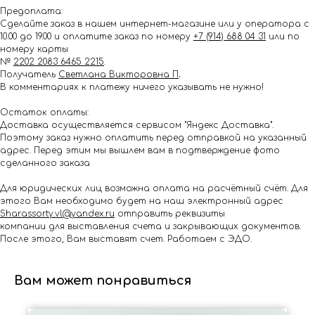
Предоплата:
Сделайте заказ в нашем интернет-магазине или у оператора с
10.00 до 19.00 и оплатите заказ по номеру
+7 (914) 688 04 31
или по
номеру карты
№
2202 2083 6465 2215
.
Получатель
Светлана Викторовна П
.
В комментариях к платежу ничего указывать не нужно!
Остаток оплаты:
Доставка осуществляется сервисом "Яндекс Доставка".
Поэтому заказ нужно оплатить перед отправкой на указанный
адрес. Перед этим мы вышлем вам в подтверждение фото
сделанного заказа
Для юридических лиц возможна оплата на расчётный счёт. Для
этого Вам необходимо будет на наш электронный адрес
Shar.assorty.vl@yandex.ru
отправить реквизиты
компании для выставления счета и закрывающих документов.
После этого, Вам выставят счет. Работаем с ЭДО.
Вам может понравиться