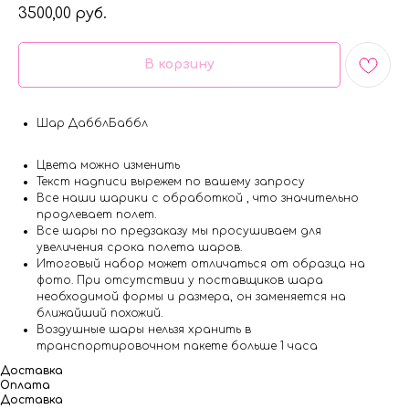
3500,00
руб.
В корзину
Шар ДабблБаббл
Цвета можно изменить
Текст надписи вырежем по вашему запросу
Все наши шарики с обработкой , что значительно
продлевает полет.
Все шары по предзаказу мы просушиваем для
увеличения срока полета шаров.
Итоговый набор может отличаться от образца на
фото. При отсутствии у поставщиков шара
необходимой формы и размера, он заменяется на
ближайший похожий.
Воздушные шары нельзя хранить в
транспортировочном пакете больше 1 часа
Доставка
Оплата
Доставка