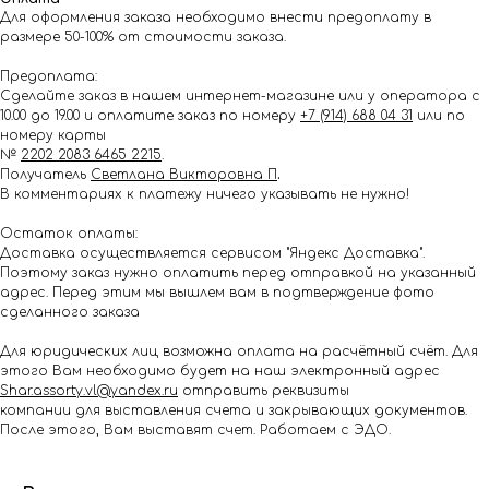
Для оформления заказа необходимо внести предоплату в
размере 50-100% от стоимости заказа.
Предоплата:
Сделайте заказ в нашем интернет-магазине или у оператора с
10.00 до 19.00 и оплатите заказ по номеру
+7 (914) 688 04 31
или по
номеру карты
№
2202 2083 6465 2215
.
Получатель
Светлана Викторовна П
.
В комментариях к платежу ничего указывать не нужно!
Остаток оплаты:
Доставка осуществляется сервисом "Яндекс Доставка".
Поэтому заказ нужно оплатить перед отправкой на указанный
адрес. Перед этим мы вышлем вам в подтверждение фото
сделанного заказа
Для юридических лиц возможна оплата на расчётный счёт. Для
этого Вам необходимо будет на наш электронный адрес
Shar.assorty.vl@yandex.ru
отправить реквизиты
компании для выставления счета и закрывающих документов.
После этого, Вам выставят счет. Работаем с ЭДО.