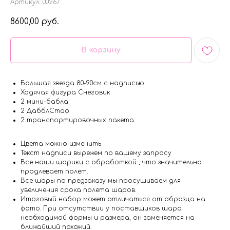
Артикул:
00267
8600,00
руб.
В корзину
Большая звезда 80-90см с надписью
Ходячая фигура Снеговик
2 мини-бабла
2 ДабблСтаф
2 транспортировочных пакета
Цвета можно изменить
Текст надписи вырежем по вашему запросу
Все наши шарики с обработкой , что значительно
продлевает полет.
Все шары по предзаказу мы просушиваем для
увеличения срока полета шаров.
Итоговый набор может отличаться от образца на
фото. При отсутствии у поставщиков шара
необходимой формы и размера, он заменяется на
ближайший похожий.