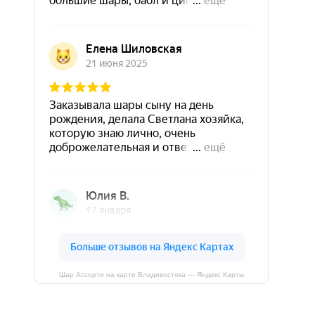
Шар Ассорти на карте Владивостока — Яндекс Карты