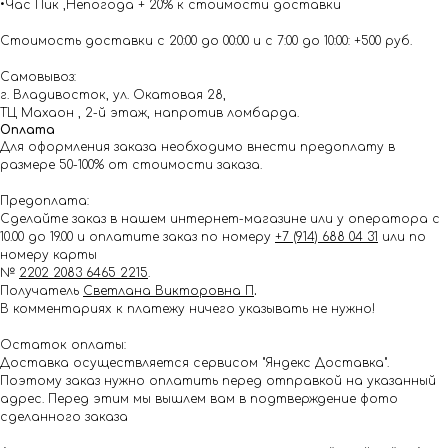
•Час Пик ,Непогода + 20% к стоимости доставки
Стоимость доставки с 20:00 до 00:00 и с 7:00 до 10:00: +500 руб.
Самовывоз:
г. Владивосток, ул. Окатовая 28,
ТЦ Махаон , 2-й этаж, напротив ломбарда.
Оплата
Для оформления заказа необходимо внести предоплату в
размере 50-100% от стоимости заказа.
Предоплата:
Сделайте заказ в нашем интернет-магазине или у оператора с
10.00 до 19.00 и оплатите заказ по номеру
+7 (914) 688 04 31
или по
номеру карты
№
2202 2083 6465 2215
.
Получатель
Светлана Викторовна П
.
В комментариях к платежу ничего указывать не нужно!
Остаток оплаты:
Доставка осуществляется сервисом "Яндекс Доставка".
Поэтому заказ нужно оплатить перед отправкой на указанный
адрес. Перед этим мы вышлем вам в подтверждение фото
сделанного заказа