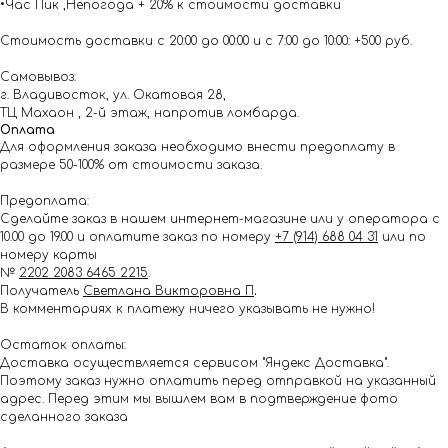
•Час Пик ,Непогода + 20% к стоимости доставки
Стоимость доставки с 20:00 до 00:00 и с 7:00 до 10:00: +500 руб.
Самовывоз:
г. Владивосток, ул. Окатовая 28,
ТЦ Махаон , 2-й этаж, напротив ломбарда.
Оплата
Для оформления заказа необходимо внести предоплату в
размере 50-100% от стоимости заказа.
Предоплата:
Сделайте заказ в нашем интернет-магазине или у оператора с
10.00 до 19.00 и оплатите заказ по номеру
+7 (914) 688 04 31
или по
номеру карты
№
2202 2083 6465 2215
.
Получатель
Светлана Викторовна П
.
В комментариях к платежу ничего указывать не нужно!
Остаток оплаты:
Доставка осуществляется сервисом "Яндекс Доставка".
Поэтому заказ нужно оплатить перед отправкой на указанный
адрес. Перед этим мы вышлем вам в подтверждение фото
сделанного заказа