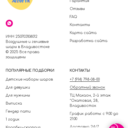
Гарантия
Отзывы
FAQ
Контакты
Карта сайта
ИНН 250703108012
Разработка сайта
Воздушные и гелиевые
шары в Владивостоке
© 2025 Все права
защищены
П
ОПУЛЯРНЫЕ ПОДБОРКИ
КОНТАКТЫ
Детские наборы шаров
+7 (914) 798-08-00
Для девушки
Обратный звонок
Для мужчины
ТЦ Махаон, 2-й этаж
*Окатовая, 28,
Выписка
Владивосток
Гендер пати
График работы: с 9:00 до
21:00
1 годик
Доставка 24/7
Коробки-сюрприз