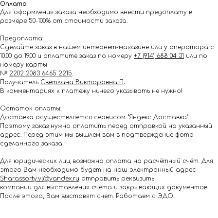
Оплата
Для оформления заказа необходимо внести предоплату в
размере 50-100% от стоимости заказа.
Предоплата:
Сделайте заказ в нашем интернет-магазине или у оператора с
10.00 до 19.00 и оплатите заказ по номеру
+7 (914) 688 04 31
или по
номеру карты
№
2202 2083 6465 2215
.
Получатель
Светлана Викторовна П
.
В комментариях к платежу ничего указывать не нужно!
Остаток оплаты:
Доставка осуществляется сервисом "Яндекс Доставка".
Поэтому заказ нужно оплатить перед отправкой на указанный
адрес. Перед этим мы вышлем вам в подтверждение фото
сделанного заказа
Для юридических лиц возможна оплата на расчётный счёт. Для
этого Вам необходимо будет на наш электронный адрес
Shar.assorty.vl@yandex.ru
отправить реквизиты
компании для выставления счета и закрывающих документов.
После этого, Вам выставят счет. Работаем с ЭДО.