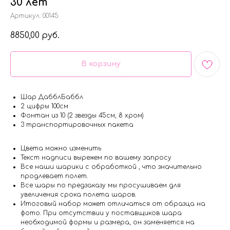
30 лет
Артикул:
00145
8850,00
руб.
В корзину
Шар ДабблБаббл
2 цифры 100см
Фонтан из 10 (2 звезды 45см, 8 хром)
3 транспортировочных пакета
Цвета можно изменить
Текст надписи вырежем по вашему запросу
Все наши шарики с обработкой , что значительно
продлевает полет.
Все шары по предзаказу мы просушиваем для
увеличения срока полета шаров.
Итоговый набор может отличаться от образца на
фото. При отсутствии у поставщиков шара
необходимой формы и размера, он заменяется на