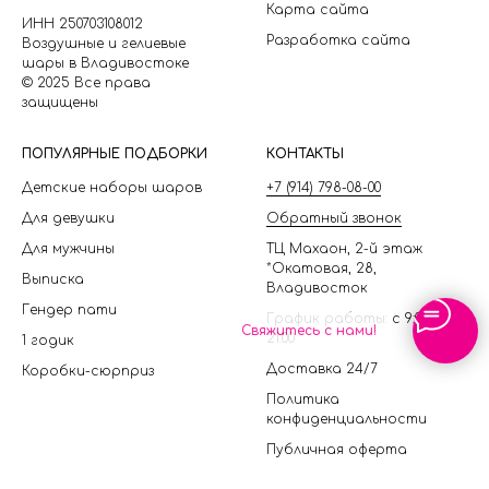
Карта сайта
ИНН 250703108012
Разработка сайта
Воздушные и гелиевые
шары в Владивостоке
© 2025 Все права
защищены
П
ОПУЛЯРНЫЕ ПОДБОРКИ
КОНТАКТЫ
Детские наборы шаров
+7 (914) 798-08-00
Для девушки
Обратный звонок
Для мужчины
ТЦ Махаон, 2-й этаж
*Окатовая, 28,
Выписка
Владивосток
Гендер пати
График работы: с 9:00 до
Свяжитесь с нами!
21:00
1 годик
Доставка 24/7
Коробки-сюрприз
Политика
конфиденциальности
Публичная оферта