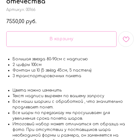
отечества
Артикул:
00166
7550,00
руб.
В корзину
Большая звезда 80-90см с надписью
2 цифры 100см
Фонтан из 10 (5 звёзд 45см, 5 пастель)
3 транспортировочных пакета
Цвета можно изменить
Текст надписи вырежем по вашему запросу
Все наши шарики с обработкой , что значительно
продлевает полет.
Все шары по предзаказу мы просушиваем для
увеличения срока полета шаров.
Итоговый набор может отличаться от образца на
фото. При отсутствии у поставщиков шара
необходимой формы и размера, он заменяется на