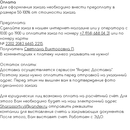
Оплата
Для оформления заказа необходимо внести предоплату в
размере 50-100% от стоимости заказа.
Предоплата:
Сделайте заказ в нашем интернет-магазине или у оператора с
10.00 до 19.00 и оплатите заказ по номеру
+7 (914) 688 04 31
или по
номеру карты
№
2202 2083 6465 2215
.
Получатель
Светлана Викторовна П
.
В комментариях к платежу ничего указывать не нужно!
Остаток оплаты:
Доставка осуществляется сервисом "Яндекс Доставка".
Поэтому заказ нужно оплатить перед отправкой на указанный
адрес. Перед этим мы вышлем вам в подтверждение фото
сделанного заказа
Для юридических лиц возможна оплата на расчётный счёт. Для
этого Вам необходимо будет на наш электронный адрес
Shar.assorty.vl@yandex.ru
отправить реквизиты
компании для выставления счета и закрывающих документов.
После этого, Вам выставят счет. Работаем с ЭДО.