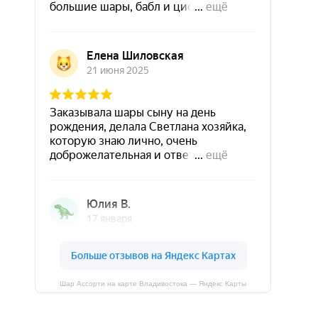
Шар Ассорти на карте Владивостока — Яндекс Карты