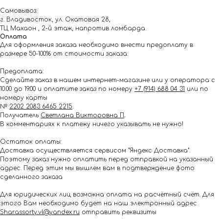
Самовывоз:
г. Владивосток, ул. Окатовая 28,
ТЦ Махаон , 2-й этаж, напротив ломбарда.
Оплата
Для оформления заказа необходимо внести предоплату в
размере 50-100% от стоимости заказа.
Предоплата:
Сделайте заказ в нашем интернет-магазине или у оператора с
10.00 до 19.00 и оплатите заказ по номеру
+7 (914) 688 04 31
или по
номеру карты
№
2202 2083 6465 2215
.
Получатель
Светлана Викторовна П
.
В комментариях к платежу ничего указывать не нужно!
Остаток оплаты:
Доставка осуществляется сервисом "Яндекс Доставка".
Поэтому заказ нужно оплатить перед отправкой на указанный
адрес. Перед этим мы вышлем вам в подтверждение фото
сделанного заказа
Для юридических лиц возможна оплата на расчётный счёт. Для
этого Вам необходимо будет на наш электронный адрес
Shar.assorty.vl@yandex.ru
отправить реквизиты