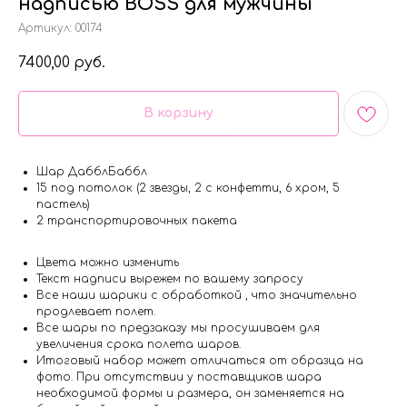
надписью BOSS для мужчины
Артикул:
00174
7400,00
руб.
В корзину
Шар ДабблБаббл
15 под потолок (2 звезды, 2 с конфетти, 6 хром, 5
пастель)
2 транспортировочных пакета
Цвета можно изменить
Текст надписи вырежем по вашему запросу
Все наши шарики с обработкой , что значительно
продлевает полет.
Все шары по предзаказу мы просушиваем для
увеличения срока полета шаров.
Итоговый набор может отличаться от образца на
фото. При отсутствии у поставщиков шара
необходимой формы и размера, он заменяется на