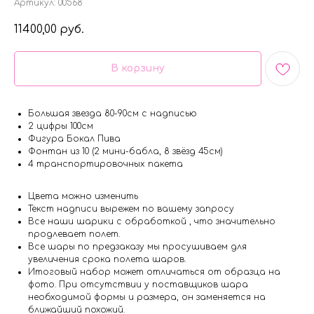
Артикул:
00568
11400,00
руб.
В корзину
Большая звезда 80-90см с надписью
2 цифры 100см
Фигура Бокал Пива
Фонтан из 10 (2 мини-бабла, 8 звёзд 45см)
4 транспортировочных пакета
Цвета можно изменить
Текст надписи вырежем по вашему запросу
Все наши шарики с обработкой , что значительно
продлевает полет.
Все шары по предзаказу мы просушиваем для
увеличения срока полета шаров.
Итоговый набор может отличаться от образца на
фото. При отсутствии у поставщиков шара
необходимой формы и размера, он заменяется на
ближайший похожий.