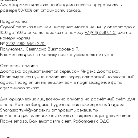
Для оформления заказа необходимо внести предоплату в
размере 50-100% от стоимости заказа.
Предоплата:
Сделайте заказ в нашем интернет-магазине или у оператора с
10.00 до 19.00 и оплатите заказ по номеру
+7 (914) 688 04 31
или по
номеру карты
№
2202 2083 6465 2215
.
Получатель
Светлана Викторовна П
.
В комментариях к платежу ничего указывать не нужно!
Остаток оплаты:
Доставка осуществляется сервисом "Яндекс Доставка".
Поэтому заказ нужно оплатить перед отправкой на указанный
адрес. Перед этим мы вышлем вам в подтверждение фото
сделанного заказа
Для юридических лиц возможна оплата на расчётный счёт. Для
этого Вам необходимо будет на наш электронный адрес
Shar.assorty.vl@yandex.ru
отправить реквизиты
компании для выставления счета и закрывающих документов.
После этого, Вам выставят счет. Работаем с ЭДО.