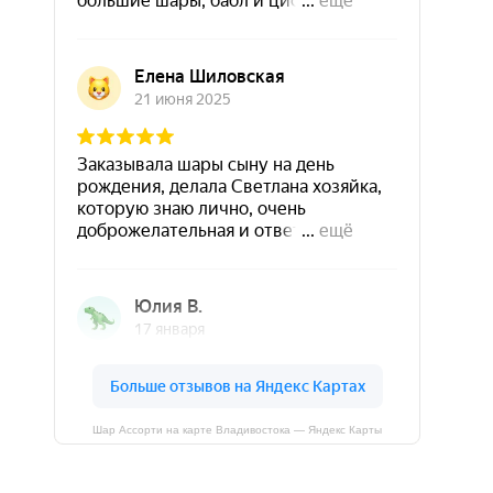
Шар Ассорти на карте Владивостока — Яндекс Карты