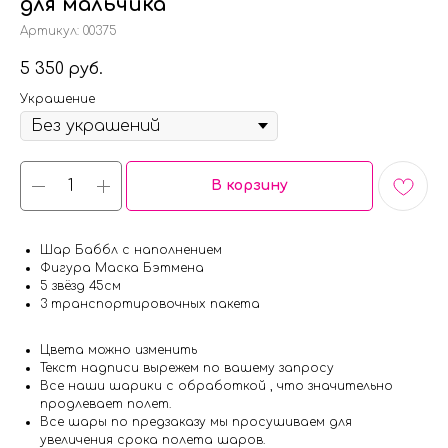
для мальчика
Артикул:
00375
5 350
руб.
Украшение
В корзину
Шар Баббл с наполнением
Фигура Маска Бэтмена
5 звёзд 45см
3 транспортировочных пакета
Цвета можно изменить
Текст надписи вырежем по вашему запросу
Все наши шарики с обработкой , что значительно
продлевает полет.
Все шары по предзаказу мы просушиваем для
увеличения срока полета шаров.