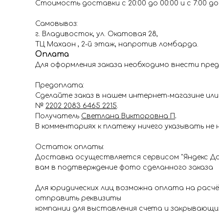
Стоимость доставки с 20:00 до 00:00 и с 7:00 до 1
Самовывоз:
г. Владивосток, ул. Окатовая 28,
ТЦ Махаон , 2-й этаж, напротив ломбарда.
Оплата
Для оформления заказа необходимо внести пред
Предоплата:
Сделайте заказ в нашем интернет-магазине или 
№
2202 2083 6465 2215
.
Получатель
Светлана Викторовна П
.
В комментариях к платежу ничего указывать не 
Остаток оплаты:
Доставка осуществляется сервисом "Яндекс До
вам в подтверждение фото сделанного заказа
Для юридических лиц возможна оплата на расч
отправить реквизиты
компании для выставления счета и закрывающи