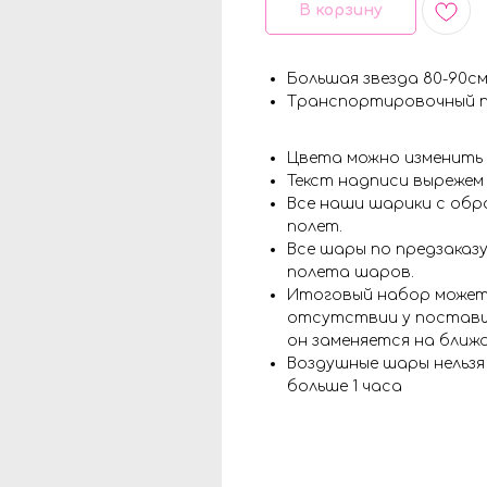
В корзину
Большая звезда 80-90с
Транспортировочный 
Цвета можно изменить
Текст надписи вырежем
Все наши шарики с обр
полет.
Все шары по предзаказу
полета шаров.
Итоговый набор может
отсутствии у поставщ
он заменяется на ближ
Воздушные шары нельз
больше 1 часа