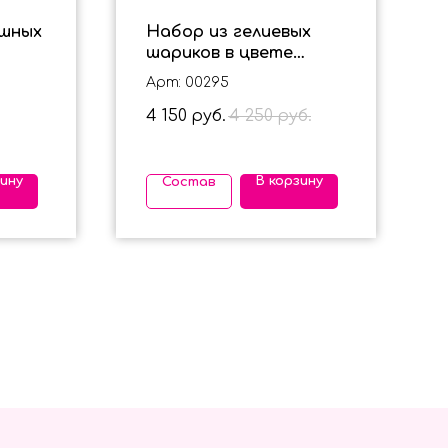
ушных
Набор из гелиевых
шариков в цвете
шоколад на 25 лет для
Арт: 00295
мужчины
4 150
4 250
руб.
руб.
зину
В корзину
Состав