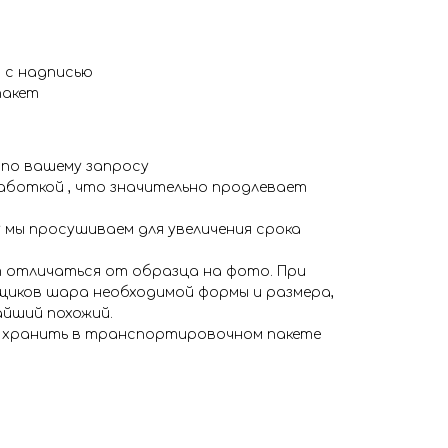
м с надписью
пакет
 по вашему запросу
аботкой , что значительно продлевает
 мы просушиваем для увеличения срока
 отличаться от образца на фото. При
иков шара необходимой формы и размера,
айший похожий.
я хранить в транспортировочном пакете