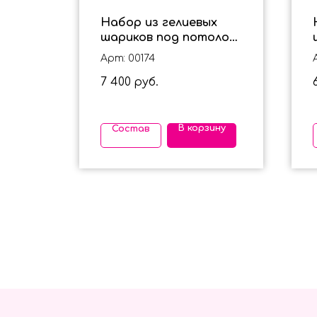
Набор из гелиевых
сных
шариков под потолок
и большого шара с
Арт: 00174
надписью BOSS для
7 400
мужчины
руб.
ину
В корзину
Состав