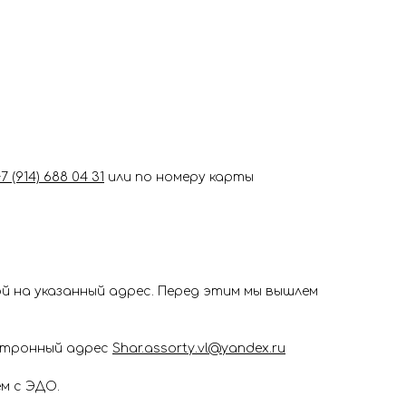
+7 (914) 688 04 31
или по номеру карты
 на указанный адрес. Перед этим мы вышлем
ектронный адрес
Shar.assorty.vl@yandex.ru
м с ЭДО.