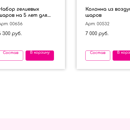
Набор гелиевых
Колонна из возд
шаров на 5 лет для
шаров
мальчика "Бэтмэн"
Арт: 00656
Арт: 00532
6 300
7 000
руб.
руб.
В корзину
В кор
Состав
Состав