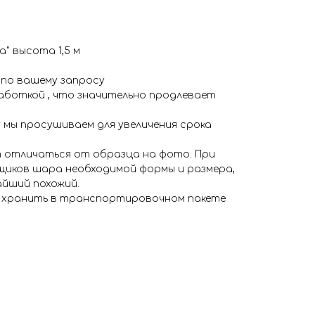
" высота 1,5 м
 по вашему запросу
аботкой , что значительно продлевает
 мы просушиваем для увеличения срока
 отличаться от образца на фото. При
иков шара необходимой формы и размера,
айший похожий.
я хранить в транспортировочном пакете