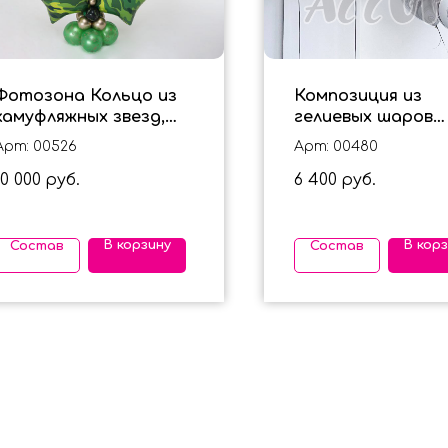
Фотозона Кольцо из
Композиция из
камуфляжных звезд,
гелиевых шаров
вариант 1
"Черные агаты" н
Арт: 00526
Арт: 00480
лет
10 000
6 400
руб.
руб.
В корзину
В кор
Состав
Состав