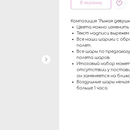
В корзину
Композиция "Рыжая девушка
Цвета можно изменить
Текст надписи вырежем
Все наши шарики с обр
полет.
Все шары по предзаказу
полета шаров.
Итоговый набор может
отсутствии у поставщ
он заменяется на ближ
Воздушные шары нельз
больше 1 часа