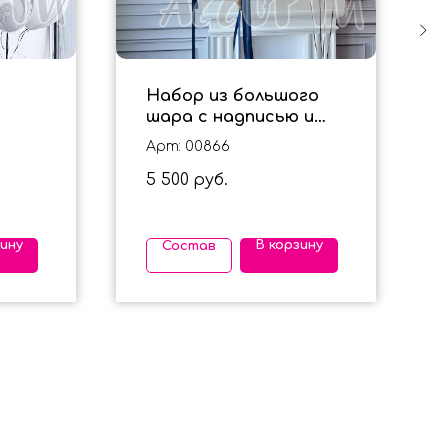
Набор из большого
шара с надписью и
а 14
фольгированных
Арт: 00866
сердечек для мужчины
5 500
руб.
зину
В корзину
Состав