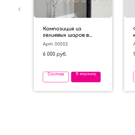
ных
Композиция из
ы на
гелиевых шаров в
черном цвете для
Арт: 00552
мальчика
6 000
руб.
ину
В корзину
Состав