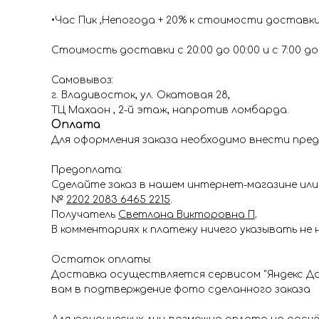
•Час Пик ,Непогода + 20% к стоимости доставк
Стоимость доставки с 20:00 до 00:00 и с 7:00 до 1
Самовывоз:
г. Владивосток, ул. Окатовая 28,
ТЦ Махаон , 2-й этаж, напротив ломбарда.
Оплата
Для оформления заказа необходимо внести пред
Предоплата:
Сделайте заказ в нашем интернет-магазине или 
№
2202 2083 6465 2215
.
Получатель
Светлана Викторовна П
.
В комментариях к платежу ничего указывать не 
Остаток оплаты:
Доставка осуществляется сервисом "Яндекс До
вам в подтверждение фото сделанного заказа