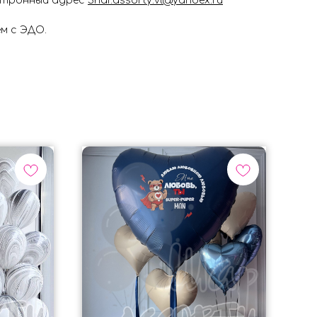
ектронный адрес
Shar.assorty.vl@yandex.ru
м с ЭДО.