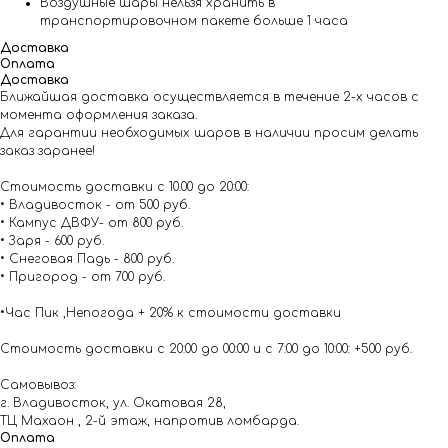
Воздушные шары нельзя хранить в
транспортировочном пакете больше 1 часа
Доставка
Оплата
Доставка
Ближайшая доставка осуществляется в течение 2-х часов с
момента оформления заказа.
Для гарантии необходимых шаров в наличии просим делать
заказ заранее!
Стоимость доставки с 10.00 до 20:00:
• Владивосток - от 500 руб.
• Кампус ДВФУ- от 800 руб.
• Заря - 600 руб.
• Снеговая Падь - 800 руб.
• Пригород - от 700 руб.
•Час Пик ,Непогода + 20% к стоимости доставки
Стоимость доставки с 20:00 до 00:00 и с 7:00 до 10:00: +500 руб.
Самовывоз:
г. Владивосток, ул. Окатовая 28,
ТЦ Махаон , 2-й этаж, напротив ломбарда.
Оплата