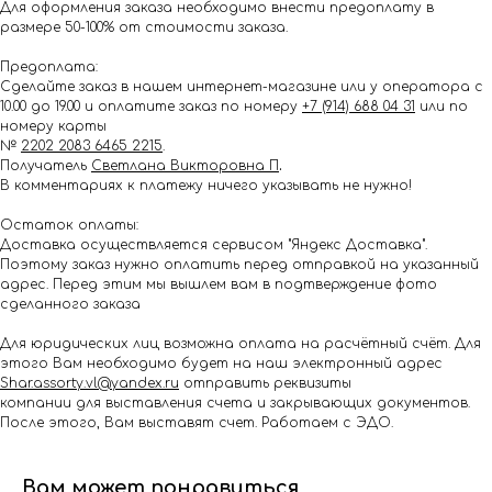
Для оформления заказа необходимо внести предоплату в
размере 50-100% от стоимости заказа.
Предоплата:
Сделайте заказ в нашем интернет-магазине или у оператора с
10.00 до 19.00 и оплатите заказ по номеру
+7 (914) 688 04 31
или по
номеру карты
№
2202 2083 6465 2215
.
Получатель
Светлана Викторовна П
.
В комментариях к платежу ничего указывать не нужно!
Остаток оплаты:
Доставка осуществляется сервисом "Яндекс Доставка".
Поэтому заказ нужно оплатить перед отправкой на указанный
адрес. Перед этим мы вышлем вам в подтверждение фото
сделанного заказа
Для юридических лиц возможна оплата на расчётный счёт. Для
этого Вам необходимо будет на наш электронный адрес
Shar.assorty.vl@yandex.ru
отправить реквизиты
компании для выставления счета и закрывающих документов.
После этого, Вам выставят счет. Работаем с ЭДО.
Вам может понравиться