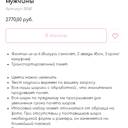
мужчины
Артикул:
00160
2770,00
руб.
В корзину
Фонтан из из 6 (Фигура самолёт, 2 звезды 45см, 3 хром/
камуфляж)
Транспортировочный пакет
Цвета можно изменить
Текст надписи вырежем по вашему запросу
Все наши шарики с обработкой , что значительно
продлевает полет.
Все шары по предзаказу мы просушиваем для
увеличения срока полета шаров.
Итоговый набор может отличаться от образца на
фото. При отсутствии у поставщиков шара
необходимой формы и размера, он заменяется на
ближайший похожий.