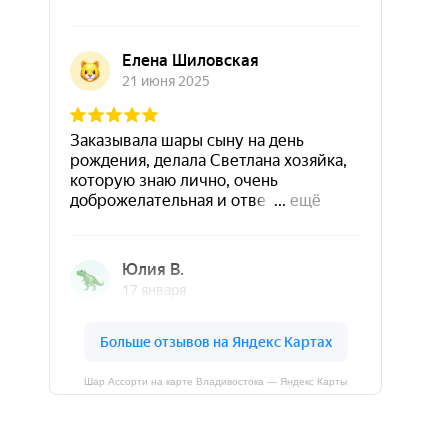
Шар Ассорти на карте Владивостока — Яндекс Карты