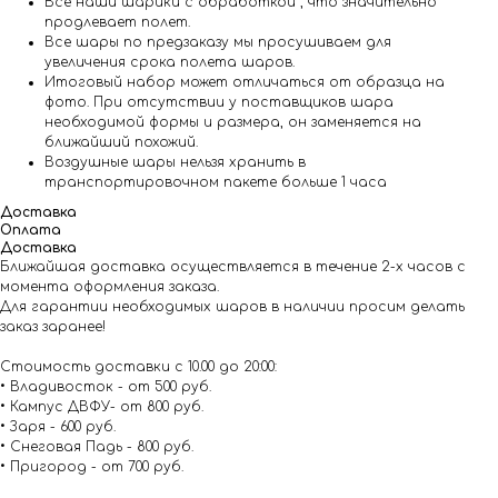
Все наши шарики с обработкой , что значительно
продлевает полет.
Все шары по предзаказу мы просушиваем для
увеличения срока полета шаров.
Итоговый набор может отличаться от образца на
фото. При отсутствии у поставщиков шара
необходимой формы и размера, он заменяется на
ближайший похожий.
Воздушные шары нельзя хранить в
транспортировочном пакете больше 1 часа
Доставка
Оплата
Доставка
Ближайшая доставка осуществляется в течение 2-х часов с
момента оформления заказа.
Для гарантии необходимых шаров в наличии просим делать
заказ заранее!
Стоимость доставки с 10.00 до 20:00:
• Владивосток - от 500 руб.
• Кампус ДВФУ- от 800 руб.
• Заря - 600 руб.
• Снеговая Падь - 800 руб.
• Пригород - от 700 руб.