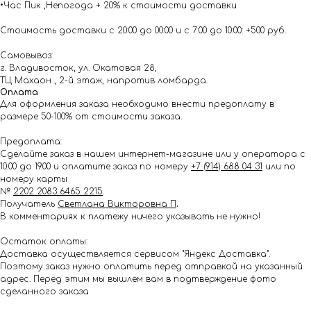
•Час Пик ,Непогода + 20% к стоимости доставки
Стоимость доставки с 20:00 до 00:00 и с 7:00 до 10:00: +500 руб.
Самовывоз:
г. Владивосток, ул. Окатовая 28,
ТЦ Махаон , 2-й этаж, напротив ломбарда.
Оплата
Для оформления заказа необходимо внести предоплату в
размере 50-100% от стоимости заказа.
Предоплата:
Сделайте заказ в нашем интернет-магазине или у оператора с
10.00 до 19.00 и оплатите заказ по номеру
+7 (914) 688 04 31
или по
номеру карты
№
2202 2083 6465 2215
.
Получатель
Светлана Викторовна П
.
В комментариях к платежу ничего указывать не нужно!
Остаток оплаты:
Доставка осуществляется сервисом "Яндекс Доставка".
Поэтому заказ нужно оплатить перед отправкой на указанный
адрес. Перед этим мы вышлем вам в подтверждение фото
сделанного заказа