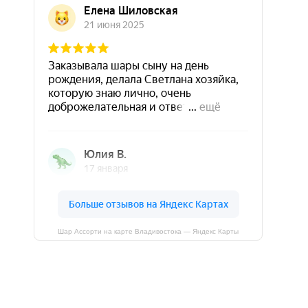
Шар Ассорти на карте Владивостока — Яндекс Карты