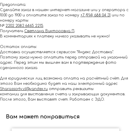
Предоплата:
Сделайте заказ в нашем интернет-магазине или у оператора с
10.00 до 19.00 и оплатите заказ по номеру
+7 (914) 688 04 31
или по
номеру карты
№
2202 2083 6465 2215
.
Получатель
Светлана Викторовна П
.
В комментариях к платежу ничего указывать не нужно!
Остаток оплаты:
Доставка осуществляется сервисом "Яндекс Доставка".
Поэтому заказ нужно оплатить перед отправкой на указанный
адрес. Перед этим мы вышлем вам в подтверждение фото
сделанного заказа
Для юридических лиц возможна оплата на расчётный счёт. Для
этого Вам необходимо будет на наш электронный адрес
Shar.assorty.vl@yandex.ru
отправить реквизиты
компании для выставления счета и закрывающих документов.
После этого, Вам выставят счет. Работаем с ЭДО.
Вам может понравиться