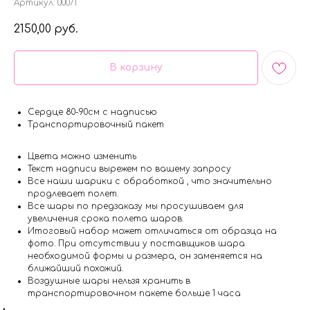
Артикул:
00071
2150,00
руб.
В корзину
Сердце 80-90см с надписью
Транспортировочный пакет
Цвета можно изменить
Текст надписи вырежем по вашему запросу
Все наши шарики с обработкой , что значительно
продлевает полет.
Все шары по предзаказу мы просушиваем для
увеличения срока полета шаров.
Итоговый набор может отличаться от образца на
фото. При отсутствии у поставщиков шара
необходимой формы и размера, он заменяется на
ближайший похожий.
Воздушные шары нельзя хранить в
транспортировочном пакете больше 1 часа