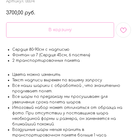
Артикул:
00074
3700,00
руб.
В корзину
Сердце 80-90см с надписью
Фонтан из 7 (Сердце 45см, 6 пастель)
2 транспортировочных пакета
Цвета можно изменить
Текст надписи вырежем по вашему запросу
Все наши шарики с обработкой , что значительно
продлевает полет.
Все шары по предзаказу мы просушиваем для
увеличения срока полета шаров.
Итоговый набор может отличаться от образца на
фото. При отсутствии у поставщиков шара
необходимой формы и размера, он заменяется на
ближайший похожий.
Воздушные шары нельзя хранить в
транспортировочном пакете больше 1 часа