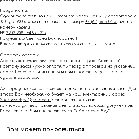
Предоплата:
Сделайте заказ в нашем интернет-магазине или у оператора с
10.00 до 19.00 и оплатите заказ по номеру
+7 (914) 688 04 31
или по
номеру карты
№
2202 2083 6465 2215
.
Получатель
Светлана Викторовна П
.
В комментариях к платежу ничего указывать не нужно!
Остаток оплаты:
Доставка осуществляется сервисом "Яндекс Доставка".
Поэтому заказ нужно оплатить перед отправкой на указанный
адрес. Перед этим мы вышлем вам в подтверждение фото
сделанного заказа
Для юридических лиц возможна оплата на расчётный счёт. Для
этого Вам необходимо будет на наш электронный адрес
Shar.assorty.vl@yandex.ru
отправить реквизиты
компании для выставления счета и закрывающих документов.
После этого, Вам выставят счет. Работаем с ЭДО.
Вам может понравиться