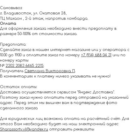
Самовывоз:
г. Владивосток, ул. Окатовая 28,
ТЦ Махаон , 2-й этаж, напротив ломбарда.
Оплата
Для оформления заказа необходимо внести предоплату в
размере 50-100% от стоимости заказа.
Предоплата:
Сделайте заказ в нашем интернет-магазине или у оператора с
10.00 до 19.00 и оплатите заказ по номеру
+7 (914) 688 04 31
или по
номеру карты
№
2202 2083 6465 2215
.
Получатель
Светлана Викторовна П
.
В комментариях к платежу ничего указывать не нужно!
Остаток оплаты:
Доставка осуществляется сервисом "Яндекс Доставка".
Поэтому заказ нужно оплатить перед отправкой на указанный
адрес. Перед этим мы вышлем вам в подтверждение фото
сделанного заказа
Для юридических лиц возможна оплата на расчётный счёт. Для
этого Вам необходимо будет на наш электронный адрес
Shar.assorty.vl@yandex.ru
отправить реквизиты