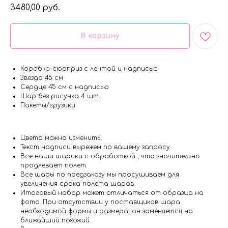
3480,00
руб.
В корзину
Коробка-сюрприз с лентой и надписью
Звезда 45 см
Сердце 45 см с надписью
Шар без рисунка 4 шт.
Пакеты/грузики
Цвета можно изменить
Текст надписи вырежем по вашему запросу
Все наши шарики с обработкой , что значительно
продлевает полет.
Все шары по предзаказу мы просушиваем для
увеличения срока полета шаров.
Итоговый набор может отличаться от образца на
фото. При отсутствии у поставщиков шара
необходимой формы и размера, он заменяется на
ближайший похожий.