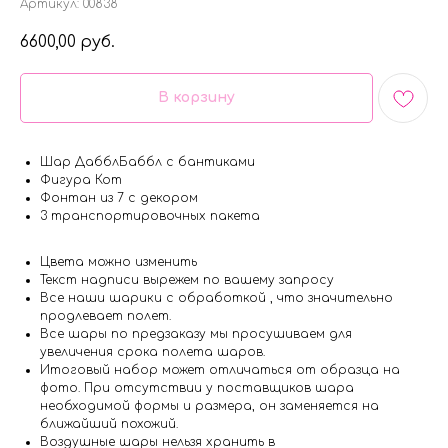
Артикул:
00838
6600,00
руб.
В корзину
Шар ДабблБаббл с бантиками
Фигура Кот
Фонтан из 7 с декором
3 транспортировочных пакета
Цвета можно изменить
Текст надписи вырежем по вашему запросу
Все наши шарики с обработкой , что значительно
продлевает полет.
Все шары по предзаказу мы просушиваем для
увеличения срока полета шаров.
Итоговый набор может отличаться от образца на
фото. При отсутствии у поставщиков шара
необходимой формы и размера, он заменяется на
ближайший похожий.
Воздушные шары нельзя хранить в