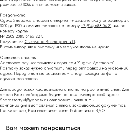
размере 50-100% от стоимости заказа.
Предоплата:
Сделайте заказ в нашем интернет-магазине или у оператора с
10.00 до 19.00 и оплатите заказ по номеру
+7 (914) 688 04 31
или по
номеру карты
№
2202 2083 6465 2215
.
Получатель
Светлана Викторовна П
.
В комментариях к платежу ничего указывать не нужно!
Остаток оплаты:
Доставка осуществляется сервисом "Яндекс Доставка".
Поэтому заказ нужно оплатить перед отправкой на указанный
адрес. Перед этим мы вышлем вам в подтверждение фото
сделанного заказа
Для юридических лиц возможна оплата на расчётный счёт. Для
этого Вам необходимо будет на наш электронный адрес
Shar.assorty.vl@yandex.ru
отправить реквизиты
компании для выставления счета и закрывающих документов.
После этого, Вам выставят счет. Работаем с ЭДО.
Вам может понравиться