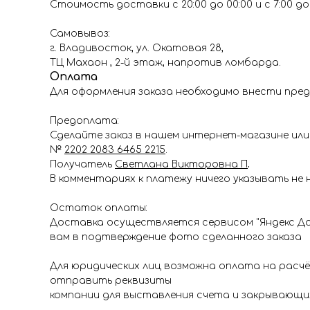
Стоимость доставки с 20:00 до 00:00 и с 7:00 до 1
Самовывоз:
г. Владивосток, ул. Окатовая 28,
ТЦ Махаон , 2-й этаж, напротив ломбарда.
Оплата
Для оформления заказа необходимо внести пред
Предоплата:
Сделайте заказ в нашем интернет-магазине или 
№
2202 2083 6465 2215
.
Получатель
Светлана Викторовна П
.
В комментариях к платежу ничего указывать не 
Остаток оплаты:
Доставка осуществляется сервисом "Яндекс До
вам в подтверждение фото сделанного заказа
Для юридических лиц возможна оплата на расч
отправить реквизиты
компании для выставления счета и закрывающи