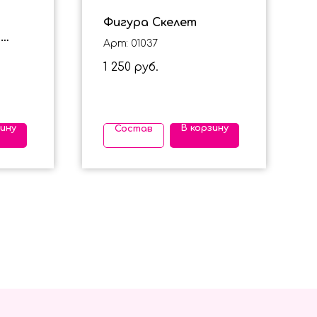
Фигура Скелет
с
Арт: 01037
й
1 250
руб.
зину
В корзину
Состав