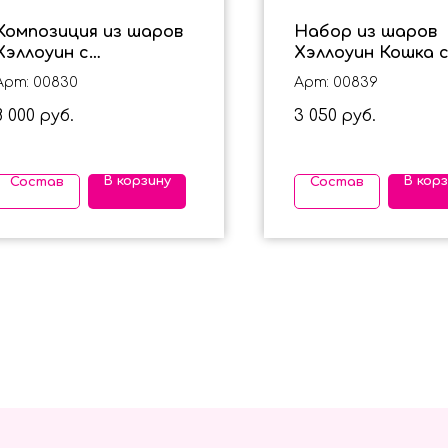
Композиция из шаров
Набор из шаров
Хэллоуин с
Хэллоуин Кошка 
Привидениями
Фонтаном Черны
Арт: 00830
Арт: 00839
8 000
3 050
руб.
руб.
В корзину
В кор
Состав
Состав