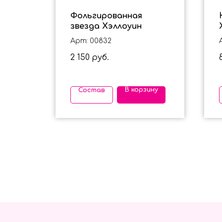
Фольгированная
звезда Хэллоуин
Арт: 00832
2 150
руб.
ину
В корзину
Состав