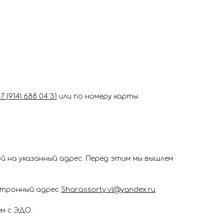
+7 (914) 688 04 31
или по номеру карты
 на указанный адрес. Перед этим мы вышлем
ектронный адрес
Shar.assorty.vl@yandex.ru
м с ЭДО.