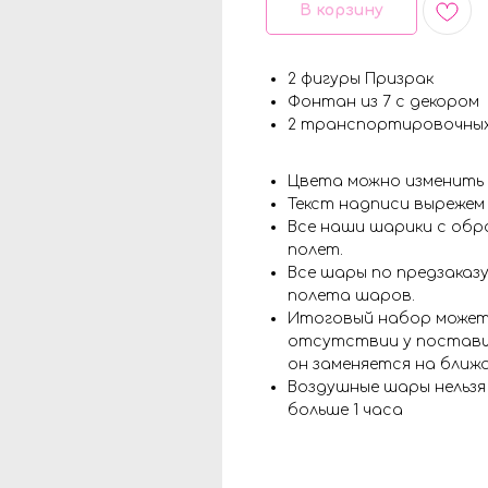
В корзину
2 фигуры Призрак
Фонтан из 7 с декором
2 транспортировочных
Цвета можно изменить
Текст надписи вырежем
Все наши шарики с обр
полет.
Все шары по предзаказу
полета шаров.
Итоговый набор может
отсутствии у поставщ
он заменяется на ближ
Воздушные шары нельз
больше 1 часа