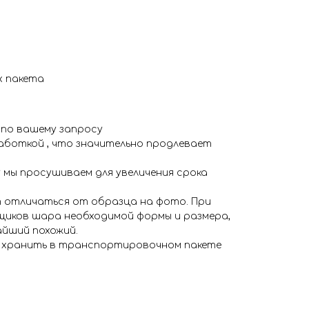
 пакета
 по вашему запросу
аботкой , что значительно продлевает
 мы просушиваем для увеличения срока
 отличаться от образца на фото. При
иков шара необходимой формы и размера,
айший похожий.
я хранить в транспортировочном пакете