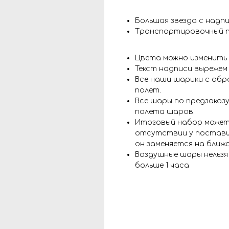
Большая звезда с надп
Транспортировочный 
Цвета можно изменить
Текст надписи вырежем
Все наши шарики с обр
полет.
Все шары по предзаказу
полета шаров.
Итоговый набор может
отсутствии у поставщ
он заменяется на ближ
Воздушные шары нельз
больше 1 часа