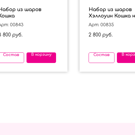
Набор из шаров
Набор из шаров
Кошка
Хэллоуин Кошка 
Луне
Арт: 00843
Арт: 00835
3 800
2 800
руб.
руб.
В корзину
В кор
Состав
Состав