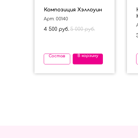
Композиция Хэллоуин
Арт: 00140
4 500
5 000
руб.
руб.
ину
В корзину
Состав