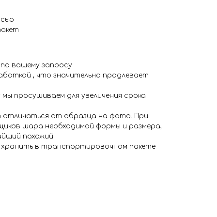
исью
пакет
 по вашему запросу
аботкой , что значительно продлевает
 мы просушиваем для увеличения срока
 отличаться от образца на фото. При
иков шара необходимой формы и размера,
айший похожий.
я хранить в транспортировочном пакете