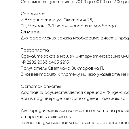
Стоимость доставки с 20:00 до 00:00 и с 7:00 до 1
Самовывоз:
г. Владивосток, ул. Окатовая 28,
ТЦ Махаон , 2-й этаж, напротив ломбарда.
Оплата
Для оформления заказа необходимо внести пред
Предоплата:
Сделайте заказ в нашем интернет-магазине или 
№
2202 2083 6465 2215
.
Получатель
Светлана Викторовна П
.
В комментариях к платежу ничего указывать не 
Остаток оплаты:
Доставка осуществляется сервисом "Яндекс До
вам в подтверждение фото сделанного заказа
Для юридических лиц возможна оплата на расч
отправить реквизиты
компании для выставления счета и закрывающи