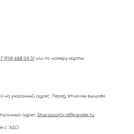
+7 (914) 688 04 31
или по номеру карты
 на указанный адрес. Перед этим мы вышлем
ектронный адрес
Shar.assorty.vl@yandex.ru
м с ЭДО.