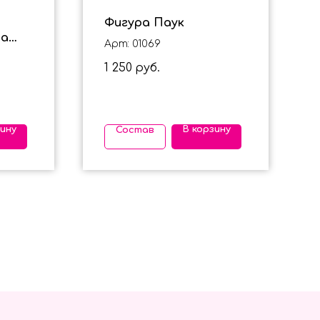
Фигура Паук
на
Арт: 01069
1 250
руб.
зину
В корзину
Состав