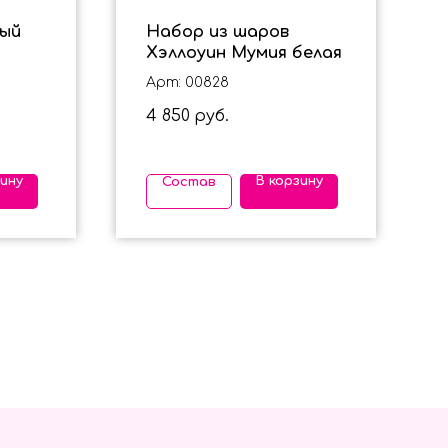
вый
Набор из шаров
Хэллоуин Мумия белая
Арт: 00828
4 850
руб.
зину
В корзину
Состав