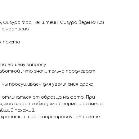
, Фигура Франкенштейн, Фигура Ведьмочка)
м с надписью
х пакета
 по вашему запросу
аботкой , что значительно продлевает
 мы просушиваем для увеличения срока
 отличаться от образца на фото. При
иков шара необходимой формы и размера,
айший похожий.
я хранить в транспортировочном пакете