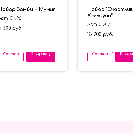
Набор Зомби + Мумия
Набор "Счастли
Хэллоуин"
Арт: 01692
Арт: 01203
5 300
руб.
13 900
руб.
В корзину
В кор
Состав
Состав