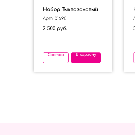
Набор Тыквоголовый
Арт: 01690
2 500
руб.
ину
В корзину
Состав