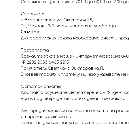
Стоимость доставки с 20:00 до 00:00 и с 7:00 до 1
Самовывоз:
г. Владивосток, ул. Окатовая 28,
ТЦ Махаон , 2-й этаж, напротив ломбарда.
Оплата
Для оформления заказа необходимо внести пред
Предоплата:
Сделайте заказ в нашем интернет-магазине или 
№
2202 2083 6465 2215
.
Получатель
Светлана Викторовна П
.
В комментариях к платежу ничего указывать не 
Остаток оплаты:
Доставка осуществляется сервисом "Яндекс До
вам в подтверждение фото сделанного заказа
Для юридических лиц возможна оплата на расч
отправить реквизиты
компании для выставления счета и закрывающи