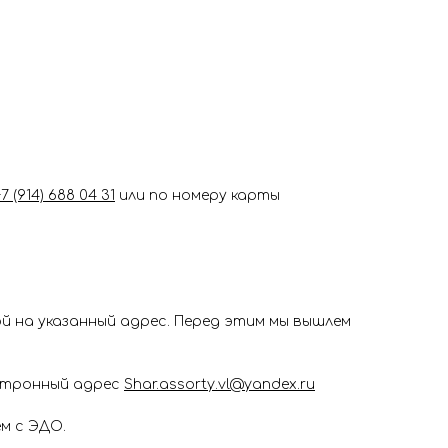
+7 (914) 688 04 31
или по номеру карты
 на указанный адрес. Перед этим мы вышлем
ектронный адрес
Shar.assorty.vl@yandex.ru
м с ЭДО.