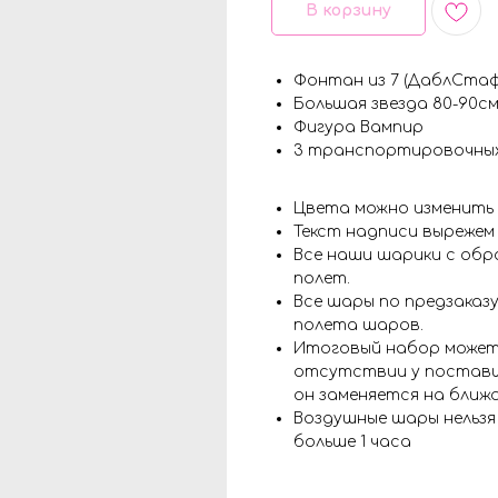
В корзину
Фонтан из 7 (ДаблСтаф
Большая звезда 80-90с
Фигура Вампир
3 транспортировочны
Цвета можно изменить
Текст надписи вырежем
Все наши шарики с обр
полет.
Все шары по предзаказу
полета шаров.
Итоговый набор может
отсутствии у поставщ
он заменяется на ближ
Воздушные шары нельз
больше 1 часа