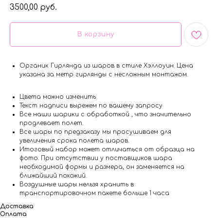
3500,00
руб.
В корзину
Органик Гирлянда из шаров в стиле Хэллоуин. Цена
указана за метр гирлянды с несложным монтажом.
Цвета можно изменить
Текст надписи вырежем по вашему запросу
Все наши шарики с обработкой , что значительно
продлевает полет.
Все шары по предзаказу мы просушиваем для
увеличения срока полета шаров.
Итоговый набор может отличаться от образца на
фото. При отсутствии у поставщиков шара
необходимой формы и размера, он заменяется на
ближайший похожий.
Воздушные шары нельзя хранить в
транспортировочном пакете больше 1 часа
Доставка
Оплата