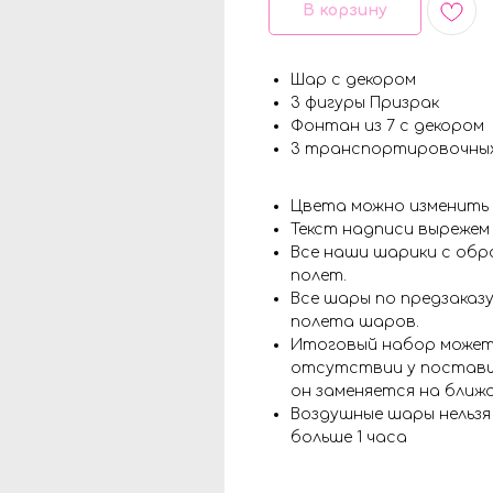
В корзину
Шар с декором
3 фигуры Призрак
Фонтан из 7 с декором
3 транспортировочны
Цвета можно изменить
Текст надписи вырежем
Все наши шарики с обр
полет.
Все шары по предзаказу
полета шаров.
Итоговый набор может
отсутствии у поставщ
он заменяется на ближ
Воздушные шары нельз
больше 1 часа