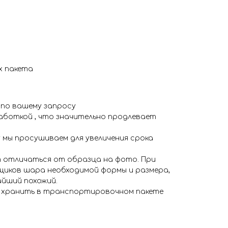
х пакета
 по вашему запросу
аботкой , что значительно продлевает
 мы просушиваем для увеличения срока
 отличаться от образца на фото. При
иков шара необходимой формы и размера,
айший похожий.
я хранить в транспортировочном пакете