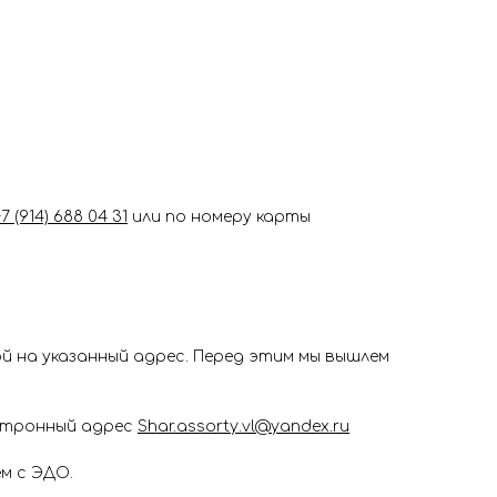
+7 (914) 688 04 31
или по номеру карты
 на указанный адрес. Перед этим мы вышлем
ектронный адрес
Shar.assorty.vl@yandex.ru
м с ЭДО.