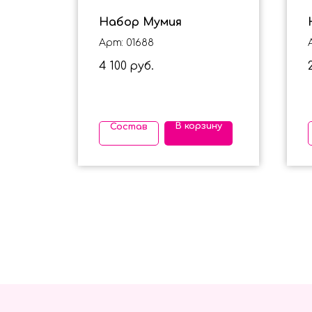
вый
Набор Мумия
Арт: 01688
4 100
руб.
ину
В корзину
Состав