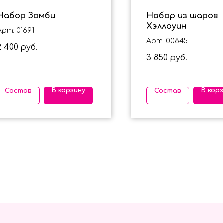
Набор Зомби
Набор из шаров
Хэллоуин
Арт: 01691
Арт: 00845
2 400
руб.
3 850
руб.
В корзину
В кор
Состав
Состав