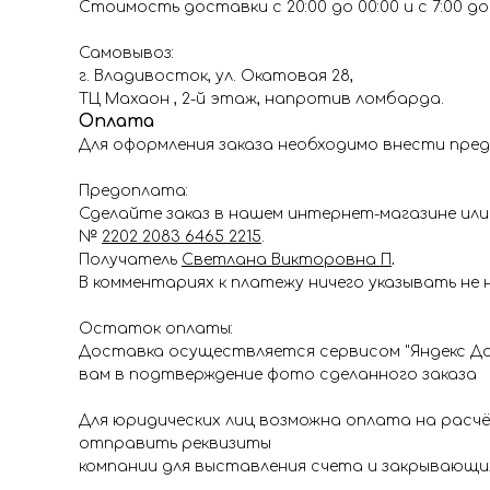
Стоимость доставки с 20:00 до 00:00 и с 7:00 до 1
Самовывоз:
г. Владивосток, ул. Окатовая 28,
ТЦ Махаон , 2-й этаж, напротив ломбарда.
Оплата
Для оформления заказа необходимо внести пред
Предоплата:
Сделайте заказ в нашем интернет-магазине или 
№
2202 2083 6465 2215
.
Получатель
Светлана Викторовна П
.
В комментариях к платежу ничего указывать не 
Остаток оплаты:
Доставка осуществляется сервисом "Яндекс До
вам в подтверждение фото сделанного заказа
Для юридических лиц возможна оплата на расч
отправить реквизиты
компании для выставления счета и закрывающи