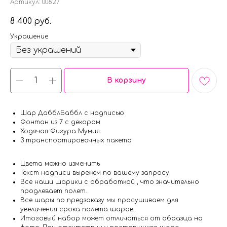
Артикул:
00827
8 400
руб.
Украшение
В корзину
Шар ДабблБаббл с надписью
Фонтан из 7 с декором
Ходячая Фигура Мумия
3 транспортировочных пакета
Цвета можно изменить
Текст надписи вырежем по вашему запросу
Все наши шарики с обработкой , что значительно
продлевает полет.
Все шары по предзаказу мы просушиваем для
увеличения срока полета шаров.
Итоговый набор может отличаться от образца на