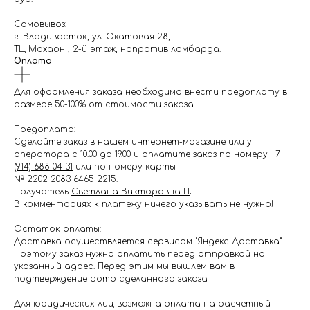
Самовывоз:
г. Владивосток, ул. Окатовая 28,
ТЦ Махаон , 2-й этаж, напротив ломбарда.
Оплата
Для оформления заказа необходимо внести предоплату в
размере 50-100% от стоимости заказа.
Предоплата:
Сделайте заказ в нашем интернет-магазине или у
оператора с 10.00 до 19.00 и оплатите заказ по номеру
+7
(914) 688 04 31
или по номеру карты
№
2202 2083 6465 2215
.
Получатель
Светлана Викторовна П
.
В комментариях к платежу ничего указывать не нужно!
Остаток оплаты:
Доставка осуществляется сервисом "Яндекс Доставка".
Поэтому заказ нужно оплатить перед отправкой на
указанный адрес. Перед этим мы вышлем вам в
подтверждение фото сделанного заказа
Для юридических лиц возможна оплата на расчётный