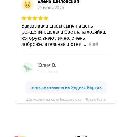
Шар Ассорти на карте Владивостока — Яндекс Карты