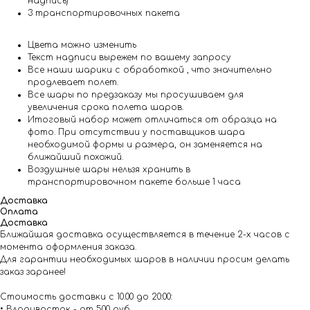
надпись)
3 транспортировочных пакета
Цвета можно изменить
Текст надписи вырежем по вашему запросу
Все наши шарики с обработкой , что значительно
продлевает полет.
Все шары по предзаказу мы просушиваем для
увеличения срока полета шаров.
Итоговый набор может отличаться от образца на
фото. При отсутствии у поставщиков шара
необходимой формы и размера, он заменяется на
ближайший похожий.
Воздушные шары нельзя хранить в
транспортировочном пакете больше 1 часа
Доставка
Оплата
Доставка
Ближайшая доставка осуществляется в течение 2-х часов с
момента оформления заказа.
Для гарантии необходимых шаров в наличии просим делать
заказ заранее!
Стоимость доставки с 10.00 до 20:00:
• Владивосток - от 500 руб.