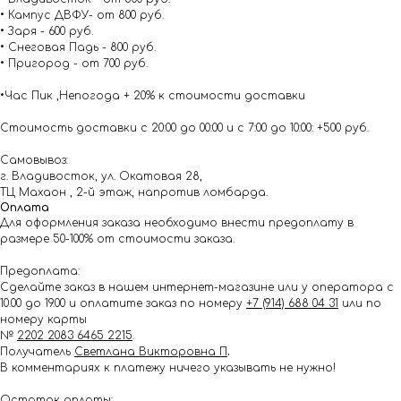
• Кампус ДВФУ- от 800 руб.
• Заря - 600 руб.
• Снеговая Падь - 800 руб.
• Пригород - от 700 руб.
•Час Пик ,Непогода + 20% к стоимости доставки
Стоимость доставки с 20:00 до 00:00 и с 7:00 до 10:00: +500 руб.
Самовывоз:
г. Владивосток, ул. Окатовая 28,
ТЦ Махаон , 2-й этаж, напротив ломбарда.
Оплата
Для оформления заказа необходимо внести предоплату в
размере 50-100% от стоимости заказа.
Предоплата:
Сделайте заказ в нашем интернет-магазине или у оператора с
10.00 до 19.00 и оплатите заказ по номеру
+7 (914) 688 04 31
или по
номеру карты
№
2202 2083 6465 2215
.
Получатель
Светлана Викторовна П
.
В комментариях к платежу ничего указывать не нужно!
Остаток оплаты: