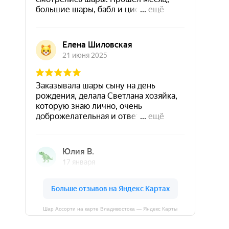
Шар Ассорти на карте Владивостока — Яндекс Карты