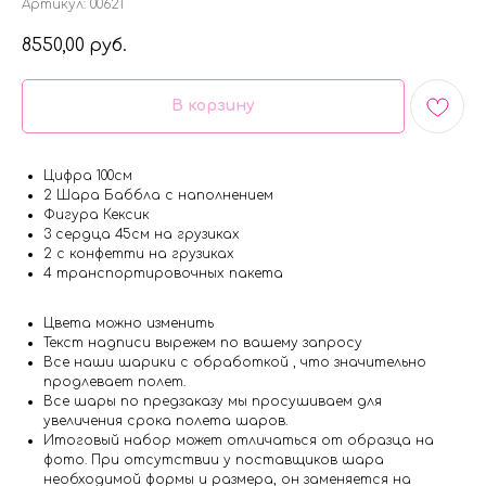
Артикул:
00621
8550,00
руб.
В корзину
Цифра 100см
2 Шара Баббла с наполнением
Фигура Кексик
3 сердца 45см на грузиках
2 с конфетти на грузиках
4 транспортировочных пакета
Цвета можно изменить
Текст надписи вырежем по вашему запросу
Все наши шарики с обработкой , что значительно
продлевает полет.
Все шары по предзаказу мы просушиваем для
увеличения срока полета шаров.
Итоговый набор может отличаться от образца на
фото. При отсутствии у поставщиков шара
необходимой формы и размера, он заменяется на