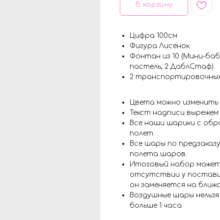
В корзину
Цифра 100см
Фигура Лисёнок
Фонтан из 10 (Мини-бабл
пастель, 2 ДаблСтаф)
2 транспортировочных
Цвета можно изменить
Текст надписи вырежем
Все наши шарики с обр
полет.
Все шары по предзаказу
полета шаров.
Итоговый набор может
отсутствии у поставщ
он заменяется на ближ
Воздушные шары нельз
больше 1 часа