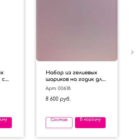
ых
Набор из гелиевых
 с
шариков на годик для
к"
девочки с кексиком
Арт: 00618
8 600
руб.
зину
В корзину
Состав