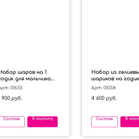
Набор шаров на 1
Набор из гелиев
годик для мальчика
шариков на годик
"Мой Красавчик"
цифрой "Оленено
Арт: 01635
Арт: 01038
1 900
4 600
руб.
руб.
В корзину
В кор
Состав
Состав