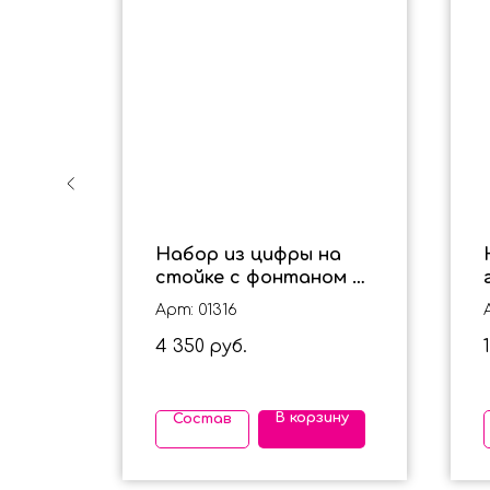
Набор из цифры на
 для
стойке с фонтаном из
"
гелиевых шаров "Софа"
Арт: 01316
на годик
4 350
руб.
ину
В корзину
Состав