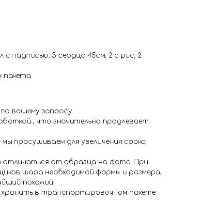
 с надписью, 3 сердца 45см, 2 с рис, 2
 пакета
 по вашему запросу
аботкой , что значительно продлевает
 мы просушиваем для увеличения срока
 отличаться от образца на фото. При
иков шара необходимой формы и размера,
айший похожий.
я хранить в транспортировочном пакете